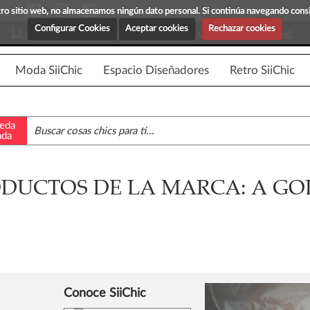
Blog Siichic
¡Descubre maravillosas prenda
estro sitio web, no almacenamos ningún dato personal. Si continúa navegando con
Configurar Cookies
Aceptar cookies
Rechazar cookies
La app para android esta en fase beta, disponible en breve
Moda SiiChic
Espacio Diseñadores
Retro SiiChic
eda
ada
DUCTOS DE LA MARCA: A GO
Conoce SiiChic