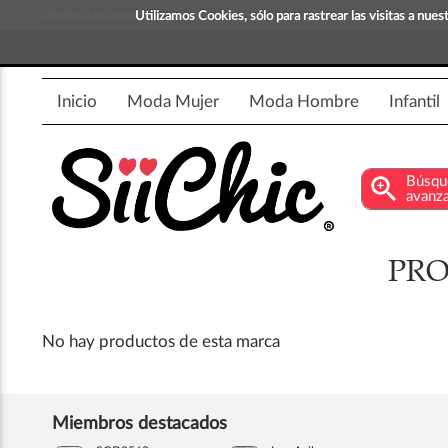
info@siichic.com
¡Compra y vende moda!
Utilizamos Cookies, sólo para rastrear las visitas a nu
Inicio
Moda Mujer
Moda Hombre
Infantil
zoom_in
Búsqu
avanz
PRO
No hay productos de esta marca
Miembros destacados