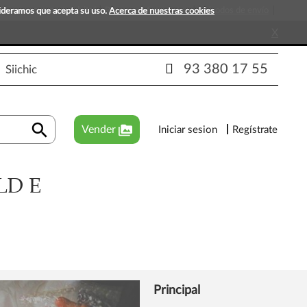
s que esperan tu visita!
Preguntas frecuentes
Métodos de envío
sideramos que acepta su uso.
Acerca de nuestras cookies
X
93 380 17 55
Siichic
search
perm_media
Vender
Iniciar sesion
Regístrate
LD E
Principal