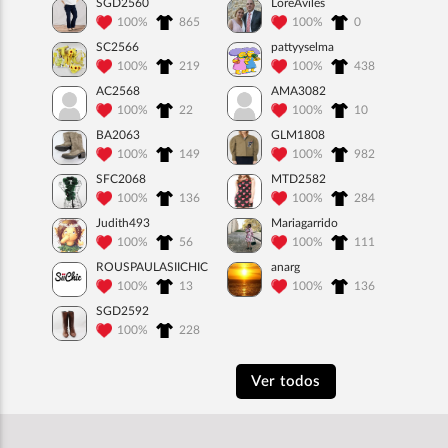
SGD2560
LoreAviles
100%
865
100%
0
SC2566
pattyyselma
100%
219
100%
438
AC2568
AMA3082
100%
22
100%
10
BA2063
GLM1808
100%
149
100%
982
SFC2068
MTD2582
100%
136
100%
284
Judith493
Mariagarrido
100%
56
100%
111
ROUSPAULASIICHIC
anarg
100%
13
100%
136
SGD2592
100%
228
Ver todos