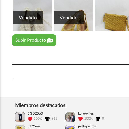
Vendido
Vendido
perm_media
Subir Producto
Miembros destacados
SGD2560
LoreAviles
100%
865
100%
0
SC2566
pattyyselma