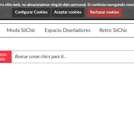
Blog Siichic
¡Descubre maravillosas prenda
estro sitio web, no almacenamos ningún dato personal. Si continúa navegando con
Configurar Cookies
Aceptar cookies
Rechazar cookies
La app para android esta en fase beta, disponible en breve
Moda SiiChic
Espacio Diseñadores
Retro SiiChic
eda
ada