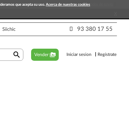
s que esperan tu visita!
Preguntas frecuentes
Métodos de envío
sideramos que acepta su uso.
Acerca de nuestras cookies
X
93 380 17 55
Siichic
search
perm_media
Vender
Iniciar sesion
Regístrate