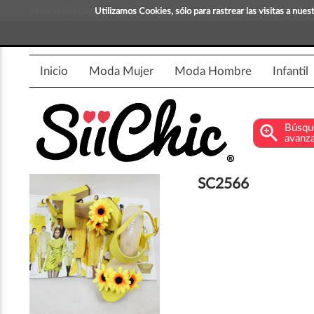
info@siichic.com
¡Compra y vende moda!
Utilizamos Cookies, sólo para rastrear las visitas a nu
Inicio
Moda Mujer
Moda Hombre
Infantil
zoom_in
Búsqu
avanz
SC2566