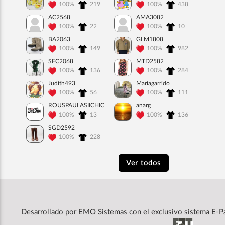
100%
219
100%
438
AC2568
AMA3082
100%
22
100%
10
BA2063
GLM1808
100%
149
100%
982
SFC2068
MTD2582
100%
136
100%
284
Judith493
Mariagarrido
100%
56
100%
111
ROUSPAULASIICHIC
anarg
100%
13
100%
136
SGD2592
100%
228
Ver todos
Desarrollado por
EMO Sistemas
con el exclusivo sistema E-P