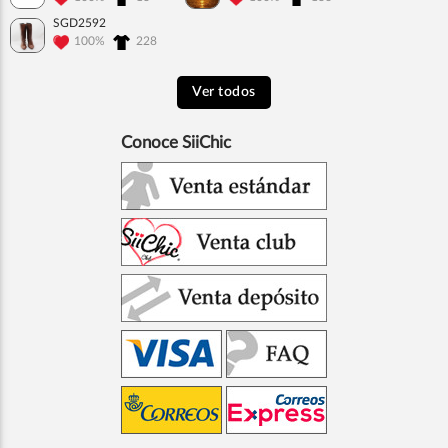
SGD2592
100%
228
Ver todos
Conoce SiiChic