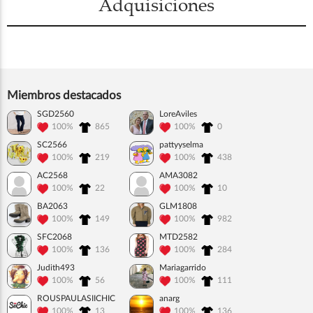
Adquisiciones
Miembros destacados
SGD2560
LoreAviles
100%
865
100%
0
SC2566
pattyyselma
100%
219
100%
438
AC2568
AMA3082
100%
22
100%
10
BA2063
GLM1808
100%
149
100%
982
SFC2068
MTD2582
100%
136
100%
284
Judith493
Mariagarrido
100%
56
100%
111
ROUSPAULASIICHIC
anarg
100%
13
100%
136