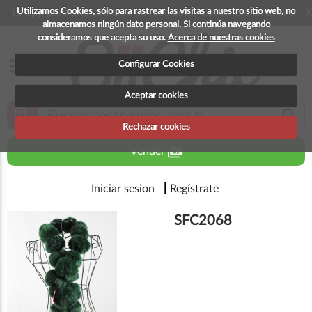
Utilizamos Cookies, sólo para rastrear las visitas a nuestro sitio web, no
La app para android esta en fase beta, disponible en breve
X
almacenamos ningún dato personal. Si continúa navegando
consideramos que acepta su uso.
Acerca de nuestras cookies
menu
Configurar Cookies
Aceptar cookies
zoom_in
search
Rechazar cookies
perm_media
Vender
Iniciar sesion
Regístrate
SFC2068