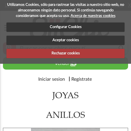
Utilizamos Cookies, sólo para rastrear las visitas a nuestro sitio web, no
La app para android esta en fase beta, disponible en breve
X
almacenamos ningún dato personal. Si continúa navegando
consideramos que acepta su uso.
Acerca de nuestras cookies
menu
Configurar Cookies
Aceptar cookies
zoom_in
search
Rechazar cookies
perm_media
Vender
Iniciar sesion
Regístrate
JOYAS
ANILLOS