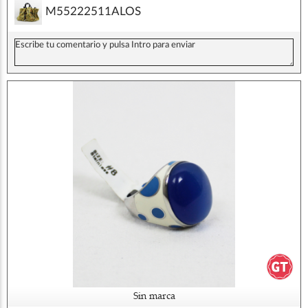
M55222511ALOS
Sin marca