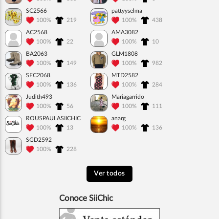
SC2566
pattyyselma
100%
219
100%
438
AC2568
AMA3082
100%
22
100%
10
BA2063
GLM1808
100%
149
100%
982
SFC2068
MTD2582
100%
136
100%
284
Judith493
Mariagarrido
100%
56
100%
111
ROUSPAULASIICHIC
anarg
100%
13
100%
136
SGD2592
100%
228
Ver todos
Conoce SiiChic