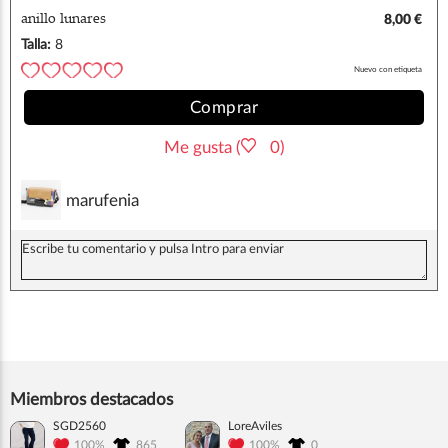
anillo lunares
8,00 €
Talla:
8
Nuevo con etiqueta
Comprar
Me gusta (
0)
marufenia
Miembros destacados
SGD2560
LoreAviles
100%
865
100%
0