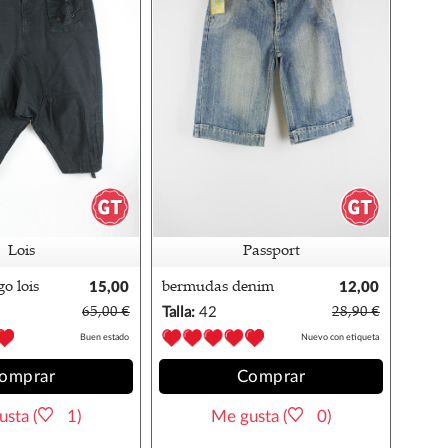
Lois
Passport
o lois
15,00
bermudas denim
12,00
€
passport
€
65,00 €
Talla:
42
28,90 €
Buen estado
Nuevo con etiqueta
omprar
Comprar
sta (
1)
Me gusta (
0)