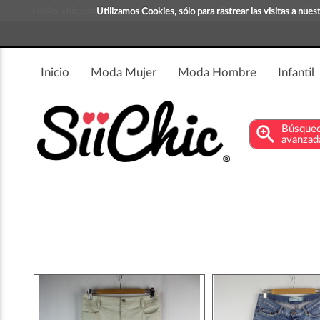
info@siichic.com
¡Compra y vende moda!
Utilizamos Cookies, sólo para rastrear las visitas a nu
Inicio
Moda Mujer
Moda Hombre
Infantil
zoom_in
Búsque
avanzad