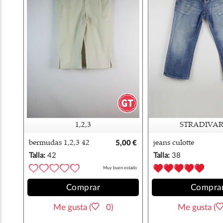
1,2,3
STRADIVAR
bermudas 1,2,3 42
5,00 €
jeans culotte
stradivarius 38
Talla:
42
Talla:
38
Muy buen estado
Comprar
Compra
Me gusta (
0)
Me gusta (