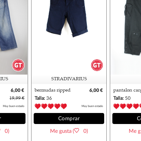
IUS
STRADIVARIUS
6,00 €
bermudas ripped
6,00 €
pantalon carg
jeans stradivarius 36
19,99 €
Talla:
36
Talla:
50
Muy buen estado
Muy buen estado
r
Comprar
C
0)
Me gusta (
0)
Me gu