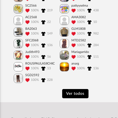
SC2566
pattyyselma
100%
219
100%
438
AC2568
AMA3082
100%
22
100%
10
BA2063
GLM1808
100%
149
100%
982
SFC2068
MTD2582
100%
136
100%
284
Judith493
Mariagarrido
100%
56
100%
111
ROUSPAULASIICHIC
anarg
100%
13
100%
136
SGD2592
100%
228
Ver todos