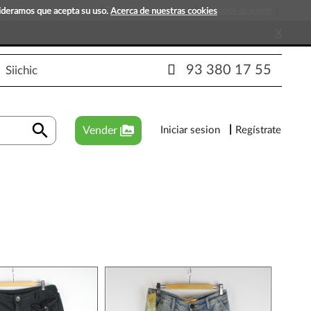
s que esperan tu visita!
Preguntas frecuentes
Métodos de envío
sideramos que acepta su uso.
Acerca de nuestras cookies
X
93 380 17 55
Siichic
search
perm_media
Vender
Iniciar sesion
Regístrate