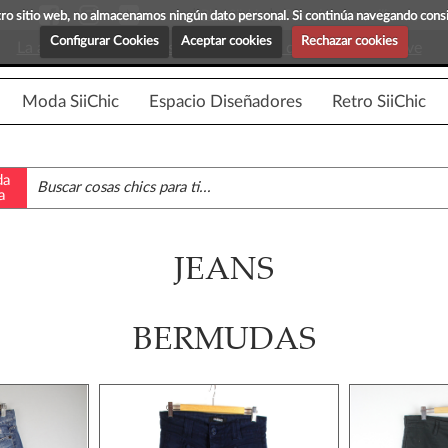
Blog Siichic
¡Descubre maravillosas prenda
estro sitio web, no almacenamos ningún dato personal. Si continúa navegando con
Configurar Cookies
Aceptar cookies
Rechazar cookies
La app para android esta en fase beta, disponible en breve
Moda SiiChic
Espacio Diseñadores
Retro SiiChic
da
a
JEANS
BERMUDAS