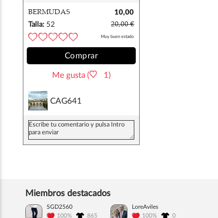
BERMUDAS
10,00
CUADRO GALES
€
Talla:
52
20,00 €
Muy buen estado
Comprar
Me gusta (
1)
CAG641
Miembros destacados
SGD2560
LoreAviles
100%
865
100%
0