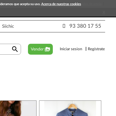
s que esperan tu visita!
Preguntas frecuentes
Métodos de envío
sideramos que acepta su uso.
Acerca de nuestras cookies
X
93 380 17 55
Siichic
search
perm_media
Vender
Iniciar sesion
Regístrate