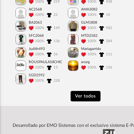
100%
219
100%
438
AC2568
AMA3082
100%
22
100%
10
BA2063
GLM1808
100%
149
100%
982
SFC2068
MTD2582
100%
136
100%
284
Judith493
Mariagarrido
100%
56
100%
111
ROUSPAULASIICHIC
anarg
100%
13
100%
136
SGD2592
100%
228
Ver todos
Desarrollado por
EMO Sistemas
con el exclusivo sistema E-P