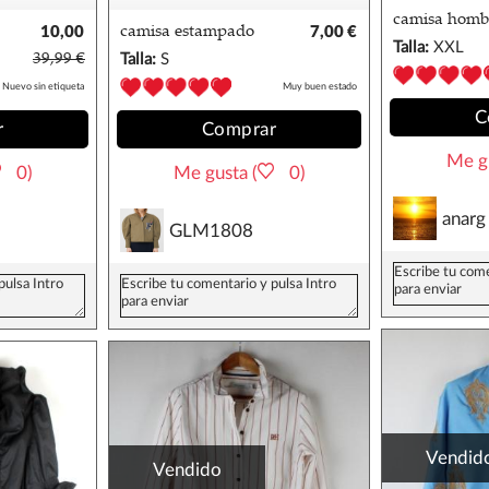
camisa homb
10,00
camisa estampado
7,00 €
mango
Talla:
XXL
€
tropical mango
39,99 €
Talla:
S
Nuevo sin etiqueta
Muy buen estado
C
r
Comprar
Me gu
0)
Me gusta (
0)
anarg
GLM1808
Vendid
Vendido