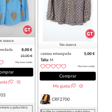
in marca
Sin marca
bordada
8,00 €
camisa estampada
5,00 €
10,00 €
tipo bluson
Talla:
M
Muy buen estado
Muy buen estado
omprar
Comprar
sta (
0)
Me gusta (
0)
703
CRF2700