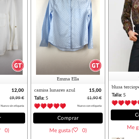
Emma Ella
blusa terciop
12,00
camisa lunares azul
15,00
paisley zara
Talla:
S
€
emma ella
€
49,99 €
Talla:
S
41,90 €
Nuevo sin etiqueta
Nuevo con etiqueta
C
r
Comprar
Me gu
0)
Me gusta (
0)