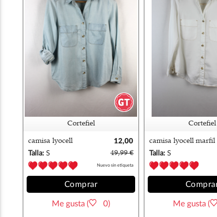
Cortefiel
Cortefiel
camisa lyocell
12,00
camisa lyocell marfil
vaquera cortefiel
€
cortefiel
Talla:
S
49,99 €
Talla:
S
Nuevo sin etiqueta
Comprar
Compra
Me gusta (
0)
Me gusta (