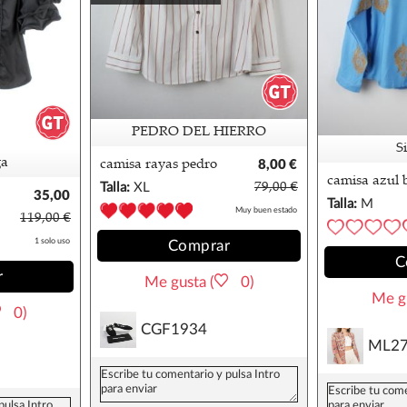
PEDRO DEL HIERRO
S
ga
camisa rayas pedro
8,00 €
del hierro
camisa azul 
Talla:
XL
79,00 €
35,00
Talla:
M
€
Muy buen estado
119,00 €
1 solo uso
Comprar
C
r
Me gusta (
0)
Me gu
0)
CGF1934
ML2