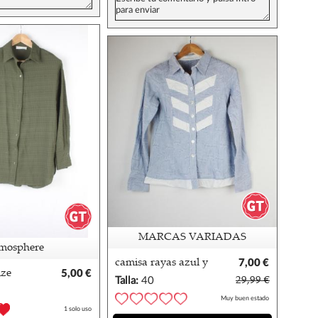
MARCAS VARIADAS
mosphere
camisa rayas azul y
7,00 €
ize
5,00 €
blancogiulia galanti
Talla:
40
29,99 €
k
Muy buen estado
1 solo uso