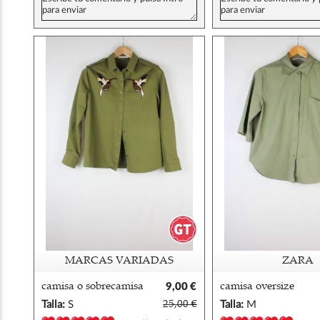
MARCAS VARIADAS
ZARA
camisa o sobrecamisa
9,00 €
camisa oversize
parches lm
verde zara
Talla:
S
25,00 €
Talla:
M