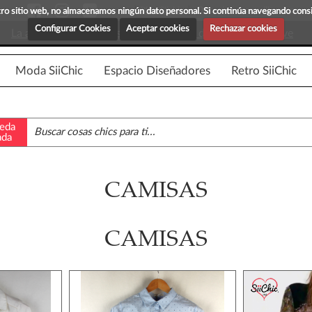
Blog Siichic
¡Descubre maravillosas prenda
estro sitio web, no almacenamos ningún dato personal. Si continúa navegando con
Configurar Cookies
Aceptar cookies
Rechazar cookies
La app para android esta en fase beta, disponible en breve
Moda SiiChic
Espacio Diseñadores
Retro SiiChic
eda
ada
CAMISAS
CAMISAS