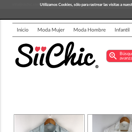
info@siichic.com
¡Compra y vende moda!
Utilizamos Cookies, sólo para rastrear las visitas a nu
Inicio
Moda Mujer
Moda Hombre
Infantil
zoom_in
Búsqu
avanz