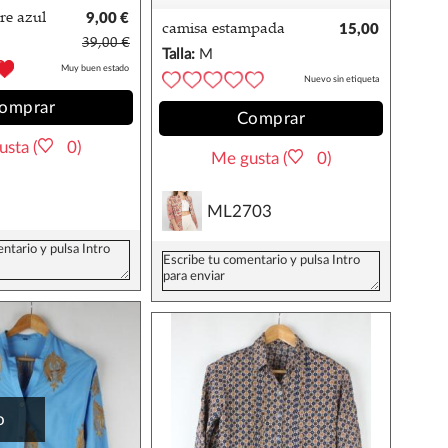
re azul
9,00 €
camisa estampada
15,00
39,00 €
piñas
€
Talla:
M
Muy buen estado
Nuevo sin etiqueta
omprar
Comprar
sta (
0)
Me gusta (
0)
ML2703
o