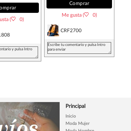
Comprar
omprar
Me gusta (
0)
sta (
0)
CRF2700
1808
Principal
Inicio
Moda Mujer
Moda Hombre