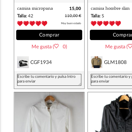
camisa micropana
15,00
camisa hombre slim
beige simorra
€
cuadros azul mango
Talla:
42
110,00 €
Talla:
S
Muy buen estado
Comprar
Compra
Me gusta (
0)
Me gusta (
CGF1934
GLM1808