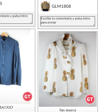
n5
GLM1808
MANGO
Sin marca