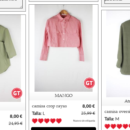
MANGO
At
camisa crop rayas
8,00 €
mango
camisa overs
Talla:
L
25,99 €
8,00 €
verde primar
Talla:
M
Nuevo sin etiqueta
24,95 €