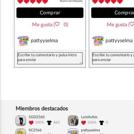
Nuevo sin etiqueta
Comprar
Compra
Me gusta (
0)
Me gusta (
pattyyselma
pattyyselma
Miembros destacados
SGD2560
LoreAviles
100%
865
100%
0
SC2566
pattyyselma