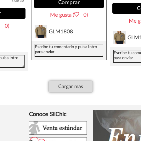
1 solo uso
Comprar
C
r
Me gusta (
0)
Me gu
0)
GLM1808
GLM
Cargar mas
Conoce SiiChic