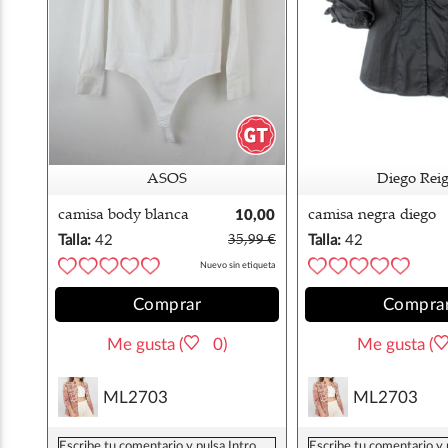
ASOS
Diego Rei
camisa body blanca
10,00
camisa negra diego
asos
€
reiga
Talla:
42
35,99 €
Talla:
42
Nuevo sin etiqueta
Comprar
Compra
Me gusta (
0)
Me gusta (
ML2703
ML2703