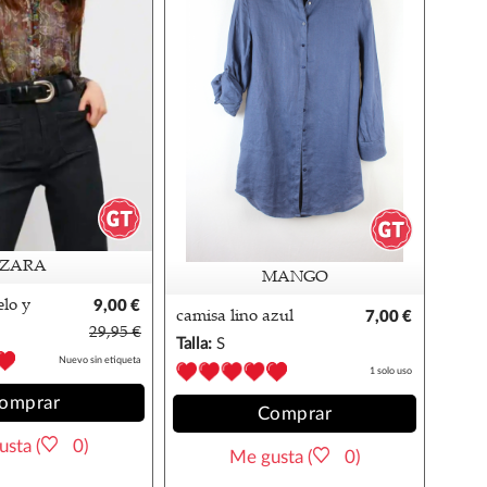
ZARA
MANGO
elo y
9,00 €
camisa lino azul
7,00 €
29,95 €
mango
Talla:
S
Nuevo sin etiqueta
1 solo uso
omprar
Comprar
sta (
0)
Me gusta (
0)