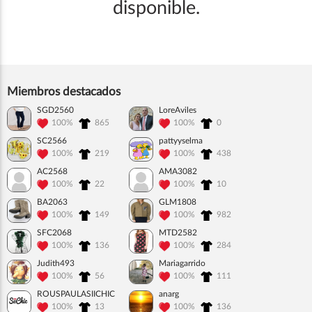
disponible.
Miembros destacados
SGD2560
LoreAviles
100%
865
100%
0
SC2566
pattyyselma
100%
219
100%
438
AC2568
AMA3082
100%
22
100%
10
BA2063
GLM1808
100%
149
100%
982
SFC2068
MTD2582
100%
136
100%
284
Judith493
Mariagarrido
100%
56
100%
111
ROUSPAULASIICHIC
anarg
100%
13
100%
136