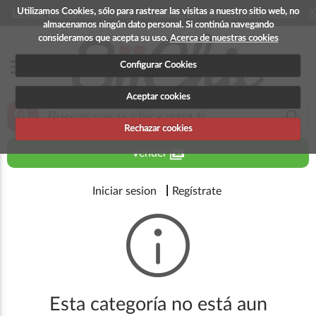
Utilizamos Cookies, sólo para rastrear las visitas a nuestro sitio web, no
La app para android esta en fase beta, disponible en breve
X
almacenamos ningún dato personal. Si continúa navegando
consideramos que acepta su uso.
Acerca de nuestras cookies
menu
Configurar Cookies
Aceptar cookies
zoom_in
search
Rechazar cookies
perm_media
Vender
Iniciar sesion
Regístrate
Esta categoría no está aun