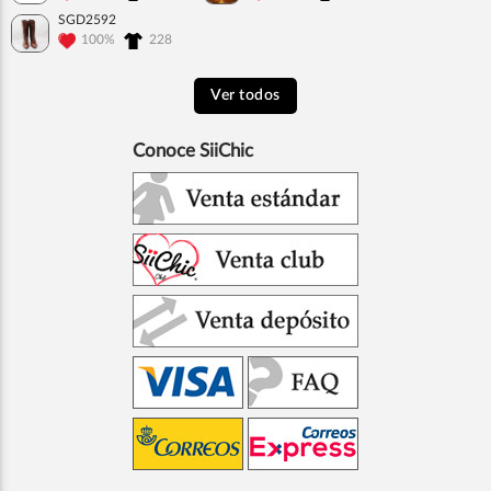
SGD2592
100%
228
Ver todos
Conoce SiiChic