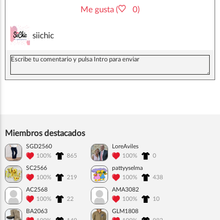
Me gusta (
0)
siichic
Miembros destacados
SGD2560
LoreAviles
100%
865
100%
0
SC2566
pattyyselma
100%
219
100%
438
AC2568
AMA3082
100%
22
100%
10
BA2063
GLM1808