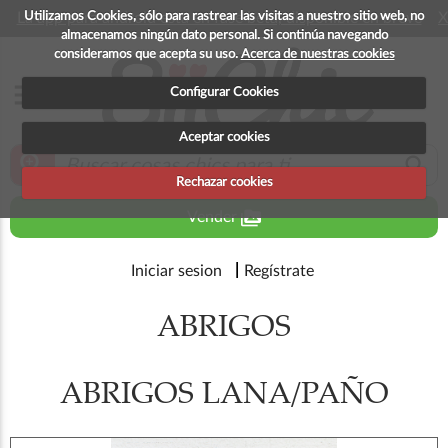
Utilizamos Cookies, sólo para rastrear las visitas a nuestro sitio web, no
La app para android esta en fase beta, disponible en breve
X
almacenamos ningún dato personal. Si continúa navegando
consideramos que acepta su uso.
Acerca de nuestras cookies
menu
Configurar Cookies
Aceptar cookies
zoom_in
search
Rechazar cookies
perm_media
Vender
Iniciar sesion
Regístrate
ABRIGOS
ABRIGOS LANA/PAÑO