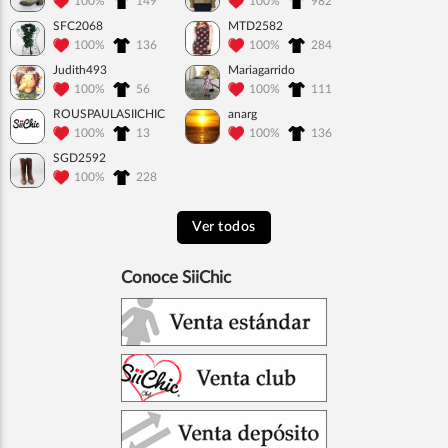
100%
149
100%
982
SFC2068
MTD2582
100%
136
100%
284
Judith493
Mariagarrido
100%
56
100%
111
ROUSPAULASIICHIC
anarg
100%
13
100%
136
SGD2592
100%
228
Ver todos
Conoce SiiChic