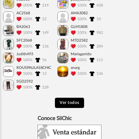
100%
219
100%
438
AC2568
AMA3082
100%
22
100%
10
BA2063
GLM1808
100%
149
100%
982
SFC2068
MTD2582
100%
136
100%
284
Judith493
Mariagarrido
100%
56
100%
111
ROUSPAULASIICHIC
anarg
100%
13
100%
136
SGD2592
100%
228
Ver todos
Conoce SiiChic