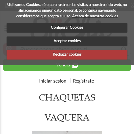
Utilizamos Cookies, sólo para rastrear las visitas a nuestro sitio web, no
La app para android esta en fase beta, disponible en breve
X
almacenamos ningún dato personal. Si continúa navegando
consideramos que acepta su uso.
Acerca de nuestras cookies
menu
Configurar Cookies
Aceptar cookies
zoom_in
search
Rechazar cookies
perm_media
Vender
Iniciar sesion
Regístrate
CHAQUETAS
VAQUERA