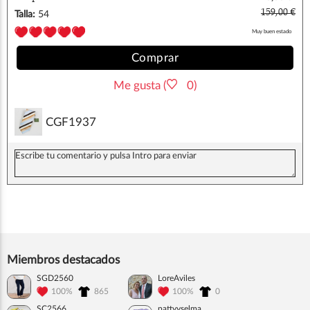
dominguez
159,00 €
Talla:
54
Muy buen estado
Comprar
Me gusta (
0)
CGF1937
Miembros destacados
SGD2560
LoreAviles
100%
865
100%
0
SC2566
pattyyselma