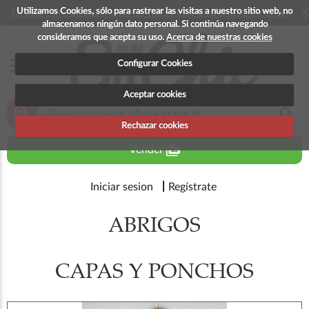
Utilizamos Cookies, sólo para rastrear las visitas a nuestro sitio web, no
La app para android esta en fase beta, disponible en breve
X
almacenamos ningún dato personal. Si continúa navegando
consideramos que acepta su uso.
Acerca de nuestras cookies
menu
Configurar Cookies
Aceptar cookies
zoom_in
search
Rechazar cookies
perm_media
Vender
Iniciar sesion
Regístrate
ABRIGOS
CAPAS Y PONCHOS