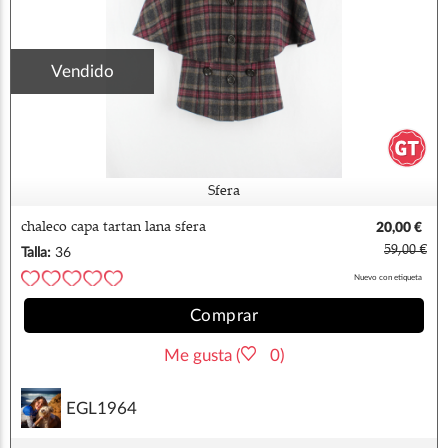
Vendido
Sfera
chaleco capa tartan lana sfera
20,00 €
59,00 €
Talla:
36
Nuevo con etiqueta
Comprar
Me gusta (
0)
EGL1964