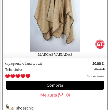
MARCAS VARIADAS
capa/poncho lana lovcat
20,00 €
35,00 €
Talla:
Única
Nuevo con etiqueta
Comprar
Me gusta (
0)
shoeschic