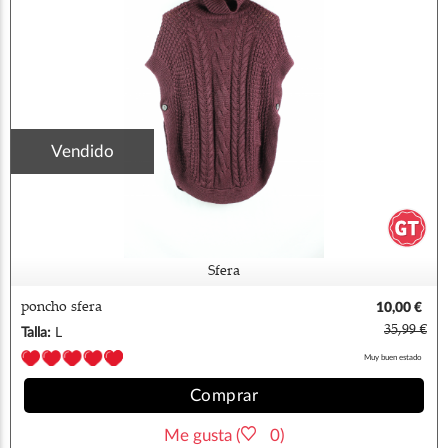
Vendido
Sfera
poncho sfera
10,00 €
35,99 €
Talla:
L
Muy buen estado
Comprar
Me gusta (
0)