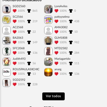
SGD2560
LoreAviles
100%
865
100%
0
SC2566
pattyyselma
100%
219
100%
438
AC2568
AMA3082
100%
22
100%
10
BA2063
GLM1808
100%
149
100%
982
SFC2068
MTD2582
100%
136
100%
284
Judith493
Mariagarrido
100%
56
100%
111
ROUSPAULASIICHIC
anarg
100%
13
100%
136
SGD2592
100%
228
Ver todos