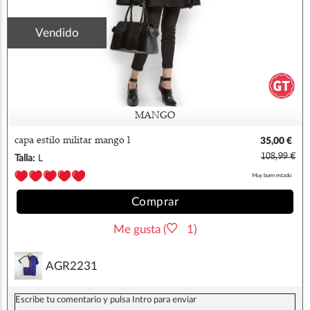
Vendido
MANGO
capa estilo militar mango l
35,00 €
108,99 €
Talla:
L
Muy buen estado
Comprar
Me gusta (
1)
AGR2231