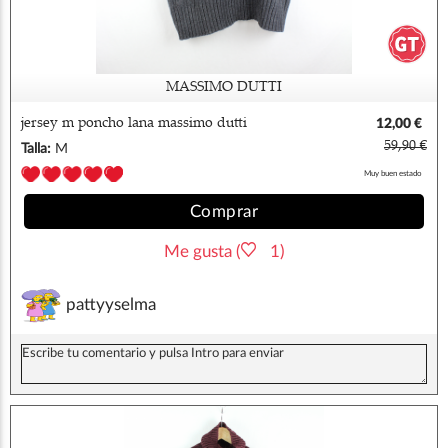
MASSIMO DUTTI
jersey m poncho lana massimo dutti
12,00 €
59,90 €
Talla:
M
Muy buen estado
Comprar
Me gusta (
1)
pattyyselma