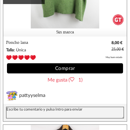
Sin marca
Poncho lana
8,00 €
25,00 €
Talla:
Única
Muy buen estado
Comprar
Me gusta (
1)
pattyyselma