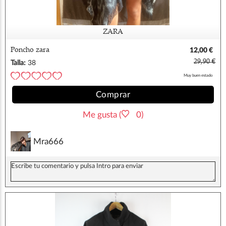
ZARA
Poncho zara
12,00 €
29,90 €
Talla:
38
Muy buen estado
Comprar
Me gusta (
0)
Mra666