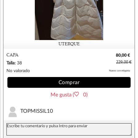
UTERQUE
CAPA
80,00 €
229,00 €
Talla:
38
No valorado
Nuevo con etiqueta
Comprar
Me gusta (
0)
TOPMISSIL10