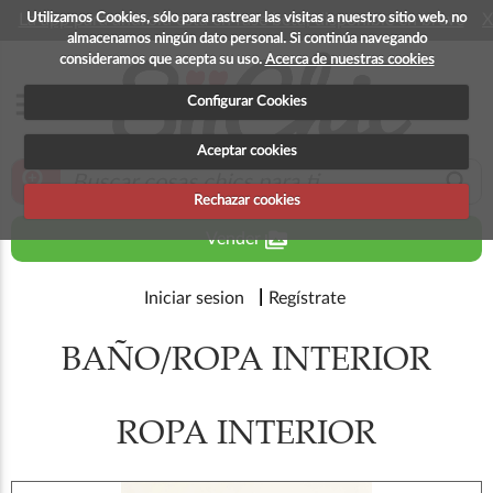
Utilizamos Cookies, sólo para rastrear las visitas a nuestro sitio web, no
La app para android esta en fase beta, disponible en breve
X
almacenamos ningún dato personal. Si continúa navegando
consideramos que acepta su uso.
Acerca de nuestras cookies
menu
Configurar Cookies
Aceptar cookies
zoom_in
search
Rechazar cookies
perm_media
Vender
Iniciar sesion
Regístrate
BAÑO/ROPA INTERIOR
ROPA INTERIOR