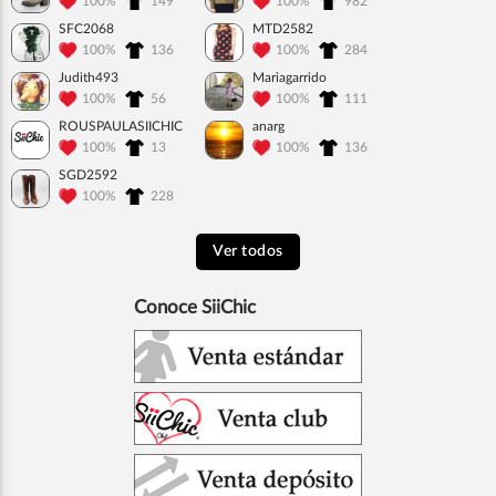
100%
149
100%
982
SFC2068
MTD2582
100%
136
100%
284
Judith493
Mariagarrido
100%
56
100%
111
ROUSPAULASIICHIC
anarg
100%
13
100%
136
SGD2592
100%
228
Ver todos
Conoce SiiChic