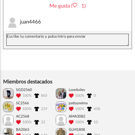
Me gusta (
1)
juan4466
Miembros destacados
SGD2560
LoreAviles
100%
865
100%
0
SC2566
pattyyselma
100%
219
100%
438
AC2568
AMA3082
100%
22
100%
10
BA2063
GLM1808