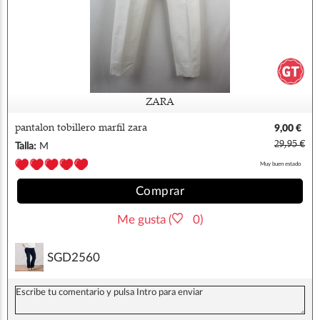
ZARA
pantalon tobillero marfil zara
9,00 €
29,95 €
Talla:
M
Muy buen estado
Comprar
Me gusta (
0)
SGD2560