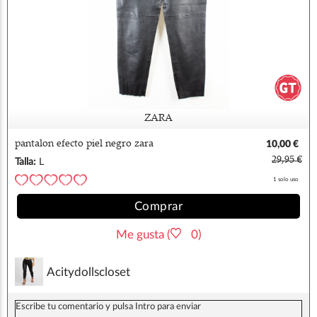
ZARA
pantalon efecto piel negro zara
10,00 €
29,95 €
Talla:
L
1 solo uso
Comprar
Me gusta (
0)
Acitydollscloset