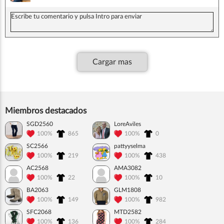
Cargar mas
Miembros destacados
SGD2560
LoreAviles
100%
865
100%
0
SC2566
pattyyselma
100%
219
100%
438
AC2568
AMA3082
100%
22
100%
10
BA2063
GLM1808
100%
149
100%
982
SFC2068
MTD2582
100%
136
100%
284