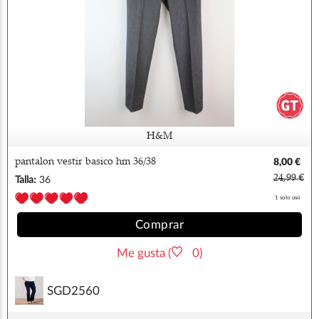
H&M
pantalon vestir basico hm 36/38
8,00 €
24,99 €
Talla:
36
1 solo uso
Comprar
Me gusta (
0)
SGD2560