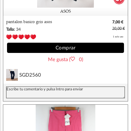
ASOS
pantalon basico gris asos
7,00 €
20,00 €
Talla:
34
1 solo uso
Comprar
Me gusta (
0)
SGD2560