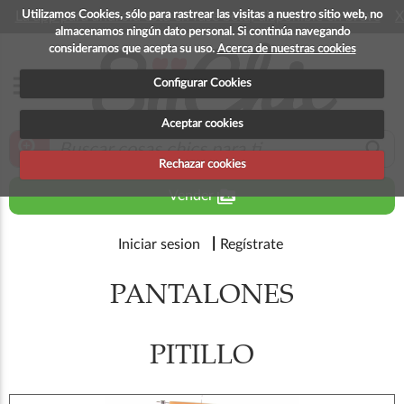
Utilizamos Cookies, sólo para rastrear las visitas a nuestro sitio web, no
La app para android esta en fase beta, disponible en breve
X
almacenamos ningún dato personal. Si continúa navegando
consideramos que acepta su uso.
Acerca de nuestras cookies
menu
Configurar Cookies
Aceptar cookies
zoom_in
search
Rechazar cookies
perm_media
Vender
Iniciar sesion
Regístrate
PANTALONES
PITILLO