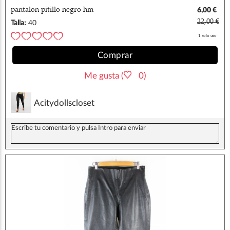
pantalon pitillo negro hm
6,00 €
22,00 €
Talla:
40
1 solo uso
Comprar
Me gusta (
0)
Acitydollscloset