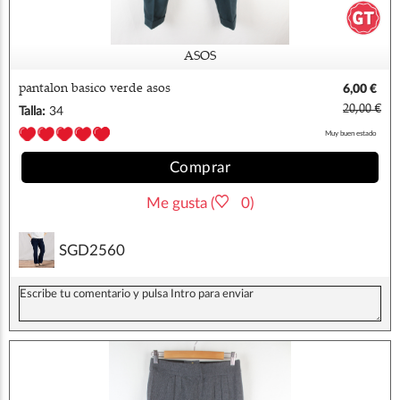
ASOS
pantalon basico verde asos
6,00 €
20,00 €
Talla:
34
Muy buen estado
Comprar
Me gusta (
0)
SGD2560