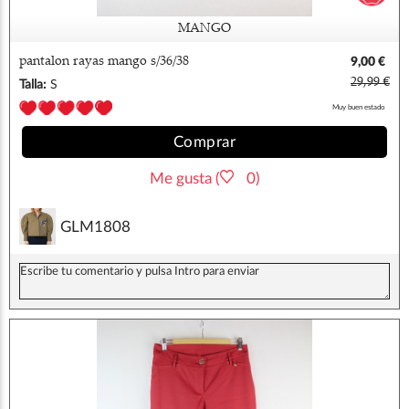
MANGO
pantalon rayas mango s/36/38
9,00 €
29,99 €
Talla:
S
Muy buen estado
Comprar
Me gusta (
0)
GLM1808