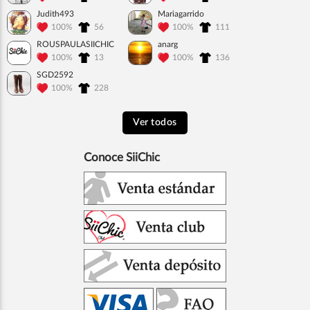
Judith493
Mariagarrido
100%
56
100%
111
ROUSPAULASIICHIC
anarg
100%
13
100%
136
SGD2592
100%
228
Ver todos
Conoce SiiChic