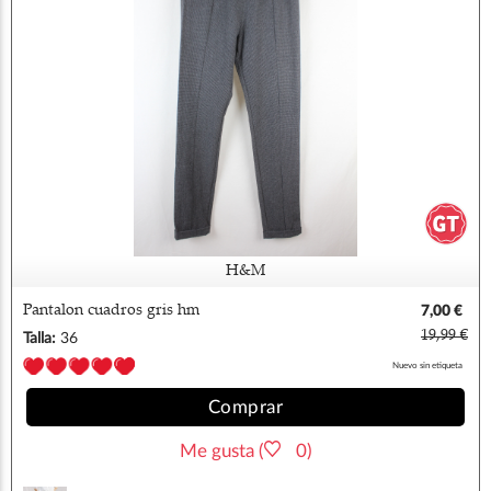
H&M
Pantalon cuadros gris hm
7,00 €
19,99 €
Talla:
36
Nuevo sin etiqueta
Comprar
Me gusta (
0)