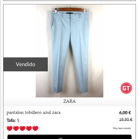
Vendido
ZARA
pantalon tobillero azul zara
6,00 €
19,95 €
Talla:
S
Muy buen estado