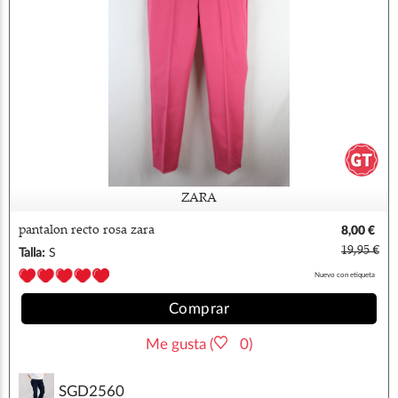
ZARA
pantalon recto rosa zara
8,00 €
19,95 €
Talla:
S
Nuevo con etiqueta
Comprar
Me gusta (
0)
SGD2560