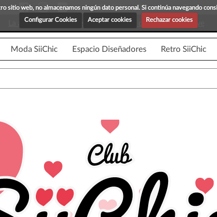
Blog Siichic
¡Descubre maravillosas prenda
estro sitio web, no almacenamos ningún dato personal. Si continúa navegando con
Configurar Cookies
Aceptar cookies
Rechazar cookies
La app para android esta en fase beta, disponible en breve
Moda SiiChic
Espacio Diseñadores
Retro SiiChic