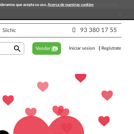
s que esperan tu visita!
Preguntas frecuentes
Métodos de envío
sideramos que acepta su uso.
Acerca de nuestras cookies
X
93 380 17 55
Siichic
search
perm_media
Vender
Iniciar sesion
Regístrate