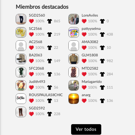
Miembros destacados
SGD2560
LoreAviles
100%
865
100%
0
SC2566
pattyyselma
100%
219
100%
438
AC2568
AMA3082
100%
22
100%
10
BA2063
GLM1808
100%
149
100%
982
SFC2068
MTD2582
100%
136
100%
284
Judith493
Mariagarrido
100%
56
100%
111
ROUSPAULASIICHIC
anarg
100%
13
100%
136
SGD2592
100%
228
Ver todos