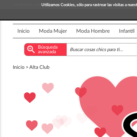
info@siichic.com
¡Compra y vende moda!
Utilizamos Cookies, sólo para rastrear las visitas a nu
Inicio
Moda Mujer
Moda Hombre
Infantil
zoom_in
Búsqueda
avanzada
Inicio > Alta Club