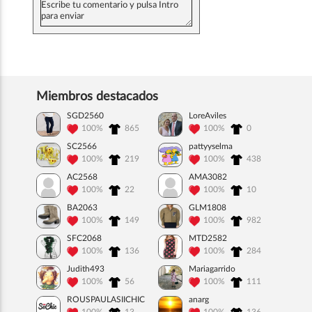
Miembros destacados
SGD2560
LoreAviles
100%
865
100%
0
SC2566
pattyyselma
100%
219
100%
438
AC2568
AMA3082
100%
22
100%
10
BA2063
GLM1808
100%
149
100%
982
SFC2068
MTD2582
100%
136
100%
284
Judith493
Mariagarrido
100%
56
100%
111
ROUSPAULASIICHIC
anarg