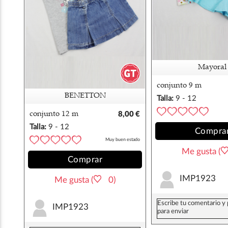
Mayoral
conjunto 9 m
camiseta+falda peto
BENETTON
Talla:
9 - 12
mayoral
meses
conjunto 12 m
8,00 €
falda+camiseta
Talla:
9 - 12
Compra
meses
Muy buen estado
Me gusta (
Comprar
IMP1923
Me gusta (
0)
IMP1923