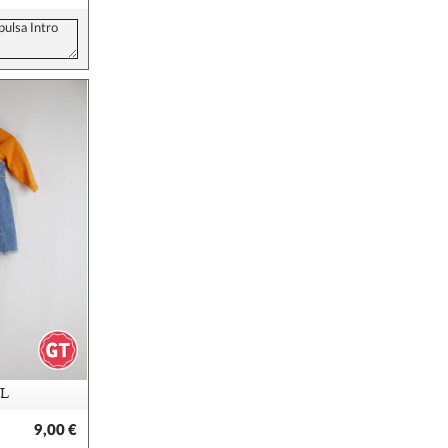
L
9,00 €