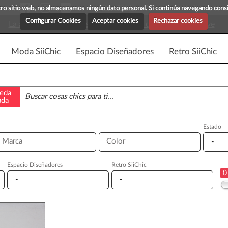
Blog Siichic
¡Descubre maravillosas prenda
estro sitio web, no almacenamos ningún dato personal. Si continúa navegando con
Configurar Cookies
Aceptar cookies
Rechazar cookies
La app para android esta en fase beta, disponible en breve
Moda SiiChic
Espacio Diseñadores
Retro SiiChic
eda
ada
Estado
Marca
Color
Espacio Diseñadores
Retro SiiChic
0
▼
▼