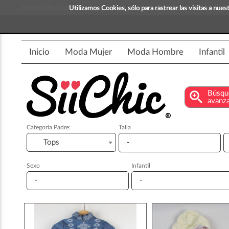
info@siichic.com
¡Compra y vende moda!
Utilizamos Cookies, sólo para rastrear las visitas a nu
Inicio
Moda Mujer
Moda Hombre
Infantil
zoom_in
Búsqu
avanz
Categoría Padre:
Talla
Tops
▼
Sexo
Infantil
▼
▼