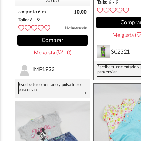
prenatal 6 meses
ZARA
Talla:
6 - 9
meses
conjunto 6 m
10,00
camiseta+falda peto
€
Talla:
6 - 9
Compra
zara
meses
Muy buen estado
Me gusta (
Comprar
SC2321
Me gusta (
0)
IMP1923