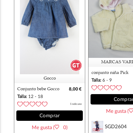
MARCAS VAR
conjunto niña Pick
Ouic m
Gocco
Talla:
6 - 9
meses
Conjunto bebe Gocco
8,00 €
Talla:
12 - 18
Compra
meses
1 solo uso
Me gusta (
Comprar
SGD2604
Me gusta (
0)