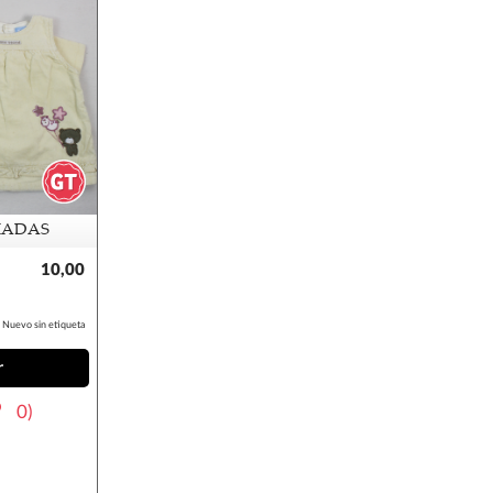
IADAS
10,00
€
Nuevo sin etiqueta
r
0)