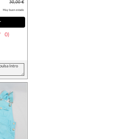
30,00 €
Muy buen estado
r
0)