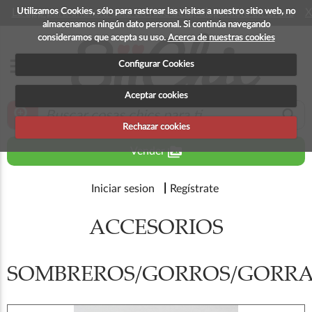
Utilizamos Cookies, sólo para rastrear las visitas a nuestro sitio web, no
La app para android esta en fase beta, disponible en breve
X
almacenamos ningún dato personal. Si continúa navegando
consideramos que acepta su uso.
Acerca de nuestras cookies
menu
Configurar Cookies
Aceptar cookies
zoom_in
search
Rechazar cookies
perm_media
Vender
Iniciar sesion
Regístrate
ACCESORIOS
SOMBREROS/GORROS/GORRA