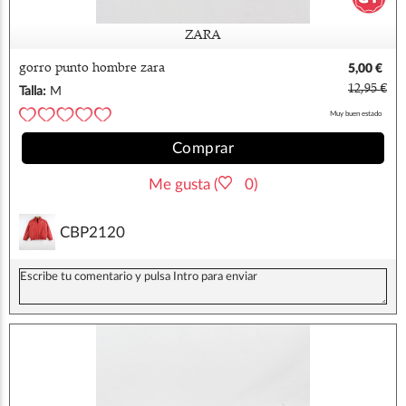
ZARA
gorro punto hombre zara
5,00 €
12,95 €
Talla:
M
Muy buen estado
Comprar
Me gusta (
0)
CBP2120