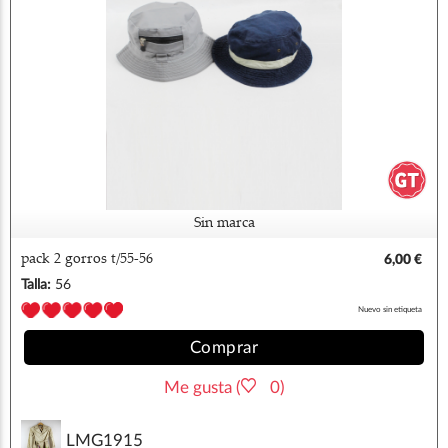
Sin marca
pack 2 gorros t/55-56
6,00 €
Talla:
56
Nuevo sin etiqueta
Comprar
Me gusta (
0)
LMG1915