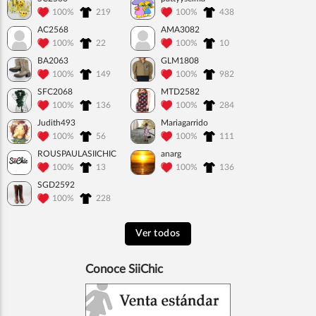
100%
219
100%
438
AC2568
AMA3082
100%
22
100%
10
BA2063
GLM1808
100%
149
100%
982
SFC2068
MTD2582
100%
136
100%
284
Judith493
Mariagarrido
100%
56
100%
111
ROUSPAULASIICHIC
anarg
100%
13
100%
136
SGD2592
100%
228
Ver todos
Conoce SiiChic