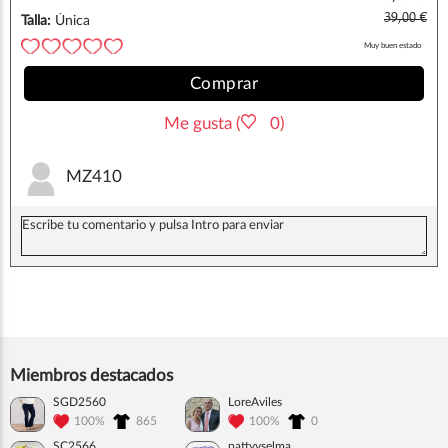
39,00 €
Talla:
Única
Muy buen estado
Comprar
Me gusta (
0)
MZ410
Miembros destacados
SGD2560
LoreAviles
100%
865
100%
0
SC2566
pattyyselma