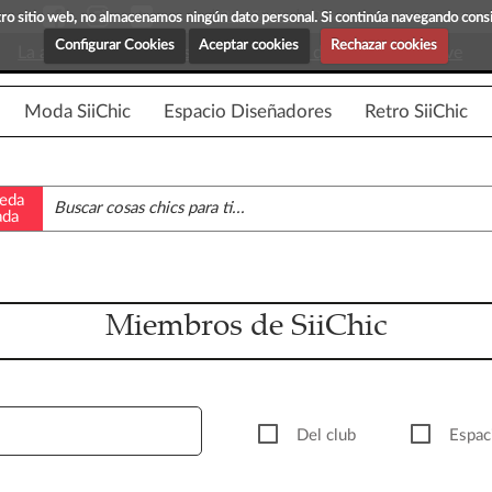
Blog Siichic
¡Descubre maravillosas prenda
estro sitio web, no almacenamos ningún dato personal. Si continúa navegando con
Configurar Cookies
Aceptar cookies
Rechazar cookies
La app para android esta en fase beta, disponible en breve
Moda SiiChic
Espacio Diseñadores
Retro SiiChic
eda
ada
Miembros de SiiChic
Del club
Espac