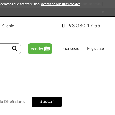
s que esperan tu visita!
Preguntas frecuentes
Métodos de envío
sideramos que acepta su uso.
Acerca de nuestras cookies
X
93 380 17 55
Siichic
search
perm_media
Vender
Iniciar sesion
Regístrate
Buscar
io Diseñadores