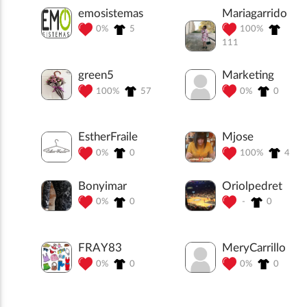
emosistemas
Mariagarrido
0%
5
100%
111
green5
Marketing
100%
57
0%
0
EstherFraile
Mjose
0%
0
100%
4
Bonyimar
Oriolpedret
0%
0
-
0
FRAY83
MeryCarrillo
0%
0
0%
0