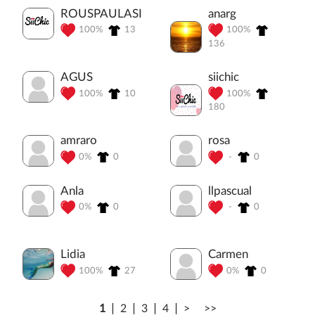
ROUSPAULASIICHIC
anarg
100%
13
100%
136
AGUS
siichic
100%
10
100%
180
amraro
rosa
0%
0
-
0
Anla
llpascual
0%
0
-
0
Lidia
Carmen
100%
27
0%
0
1
2
3
4
>
>>