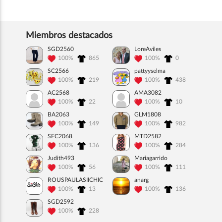
Miembros destacados
SGD2560
LoreAviles
100%
865
100%
0
SC2566
pattyyselma
100%
219
100%
438
AC2568
AMA3082
100%
22
100%
10
BA2063
GLM1808
100%
149
100%
982
SFC2068
MTD2582
100%
136
100%
284
Judith493
Mariagarrido
100%
56
100%
111
ROUSPAULASIICHIC
anarg
100%
13
100%
136
SGD2592
100%
228