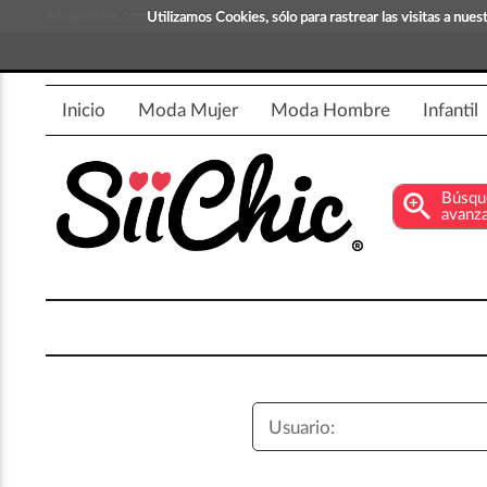
info@siichic.com
¡Compra y vende moda!
Utilizamos Cookies, sólo para rastrear las visitas a nu
Inicio
Moda Mujer
Moda Hombre
Infantil
zoom_in
Búsqu
avanz
Usuario: