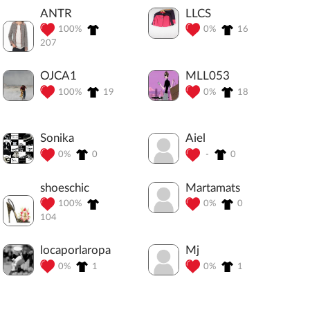
ANTR
LLCS
100%
0%
16
207
OJCA1
MLL053
100%
19
0%
18
Sonika
Aiel
0%
0
-
0
shoeschic
Martamats
100%
0%
0
104
locaporlaropa
Mj
0%
1
0%
1