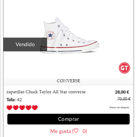
Vendido
CONVERSE
zapatillas Chuck Taylor All Star converse
28,00 €
42
70,00 €
Talla:
42
Nuevo sin etiqueta
Comprar
Me gusta (
0)