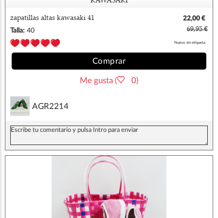
KAWASAKI
zapatillas altas kawasaki 41
22,00 €
69,95 €
Talla:
40
Nuevo sin etiqueta
Comprar
Me gusta (
0)
AGR2214