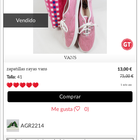
Vendido
VANS
zapatillas rayas vans
13,00 €
75,00 €
Talla:
41
1 solo uso
Comprar
Me gusta (
0)
AGR2214