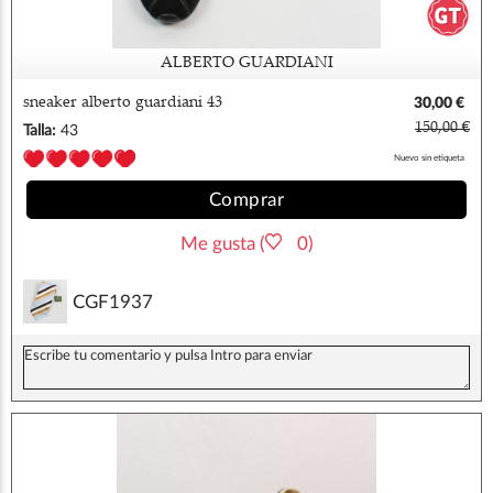
ALBERTO GUARDIANI
sneaker alberto guardiani 43
30,00 €
150,00 €
Talla:
43
Nuevo sin etiqueta
Comprar
Me gusta (
0)
CGF1937