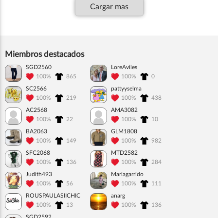
Cargar mas
Miembros destacados
SGD2560
LoreAviles
100%
865
100%
0
SC2566
pattyyselma
100%
219
100%
438
AC2568
AMA3082
100%
22
100%
10
BA2063
GLM1808
100%
149
100%
982
SFC2068
MTD2582
100%
136
100%
284
Judith493
Mariagarrido
100%
56
100%
111
ROUSPAULASIICHIC
anarg
100%
13
100%
136
SGD2592