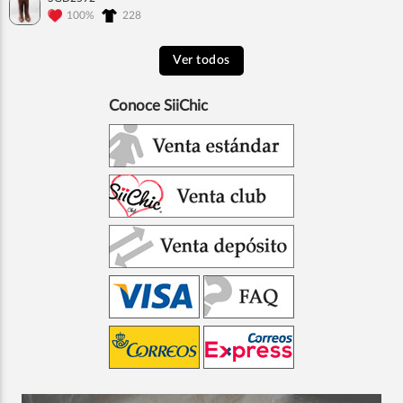
100%
228
Ver todos
Conoce SiiChic