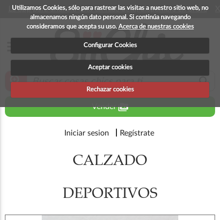
Utilizamos Cookies, sólo para rastrear las visitas a nuestro sitio web, no
La app para android esta en fase beta, disponible en breve
X
almacenamos ningún dato personal. Si continúa navegando
consideramos que acepta su uso.
Acerca de nuestras cookies
menu
Configurar Cookies
Aceptar cookies
zoom_in
search
Rechazar cookies
perm_media
Vender
Iniciar sesion
Regístrate
CALZADO
DEPORTIVOS