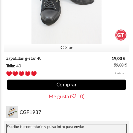
G-Star
zapatillas g-star 40
19,00 €
59,00 €
Talla:
40
1 solo uso
Comprar
Me gusta (
0)
CGF1937