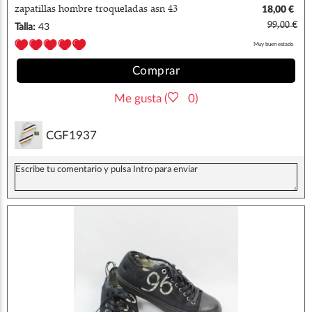
zapatillas hombre troqueladas asn 43
18,00 €
99,00 €
Talla:
43
Muy buen estado
Comprar
Me gusta (
0)
CGF1937