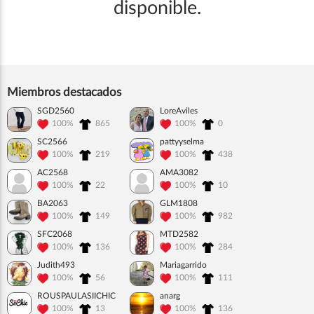
disponible.
Miembros destacados
SGD2560
LoreAviles
100%
865
100%
0
SC2566
pattyyselma
100%
219
100%
438
AC2568
AMA3082
100%
22
100%
10
BA2063
GLM1808
100%
149
100%
982
SFC2068
MTD2582
100%
136
100%
284
Judith493
Mariagarrido
100%
56
100%
111
ROUSPAULASIICHIC
anarg
100%
13
100%
136