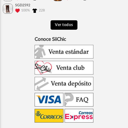
SGD2592
100%
228
Ver todos
Conoce SiiChic