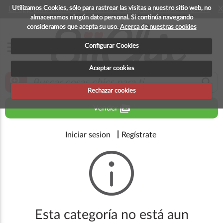
Utilizamos Cookies, sólo para rastrear las visitas a nuestro sitio web, no
La app para android esta en fase beta, disponible en breve
X
almacenamos ningún dato personal. Si continúa navegando
consideramos que acepta su uso.
Acerca de nuestras cookies
menu
Configurar Cookies
Aceptar cookies
zoom_in
search
Rechazar cookies
perm_media
Vender
Iniciar sesion
Regístrate
Esta categoría no está aun