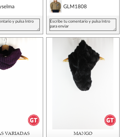
yselma
GLM1808
S VARIADAS
MANGO