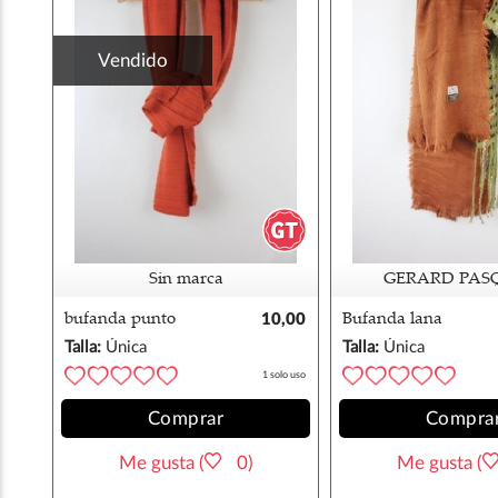
Vendido
Sin marca
GERARD PAS
bufanda punto
10,00
Bufanda lana
naranja
€
GERARD PASQUIE
Talla:
Única
Talla:
Única
1 solo uso
Comprar
Compra
Me gusta (
0)
Me gusta (