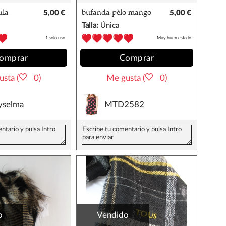
ula
5,00 €
bufanda pèlo mango
5,00 €
Talla:
Única
1 solo uso
Muy buen estado
omprar
Comprar
sta (
0)
Me gusta (
0)
yselma
MTD2582
o
Vendido