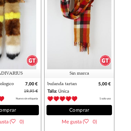
ADIVARIUS
Sin marca
cologico
7,00 €
bufanda tartan
5,00 €
multicolor
19,95 €
Talla:
Única
Nuevo sin etiqueta
1 solo uso
omprar
Comprar
sta (
0)
Me gusta (
0)