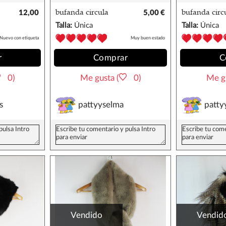
12,00
bufanda circula
5,00 €
bufanda circ
€
punto
punto
Talla:
Única
Talla:
Única
Nuevo con etiqueta
Muy buen estado
r
Comprar
C
0)
Me gusta (
0)
Me gu
s
pattyyselma
patty
Vendido
Vendid