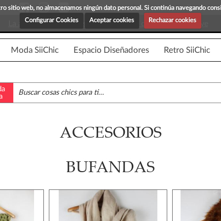
Blog Siichic
¡Descubre maravillosas prenda
estro sitio web, no almacenamos ningún dato personal. Si continúa navegando con
Configurar Cookies
Aceptar cookies
Rechazar cookies
La app para android esta en fase beta, disponible en breve
Moda SiiChic
Espacio Diseñadores
Retro SiiChic
da
a
ACCESORIOS
BUFANDAS