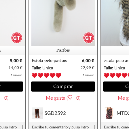
a
Parfois
5,00 €
Estola pelo parfois
6,00 €
estola pelo a
print sfera co
14,00 €
Talla:
Única
22,99 €
Talla:
Única
1 solo uso
1 solo uso
r
Comprar
C
0)
Me gusta (
0)
Me gu
SGD2592
MTD