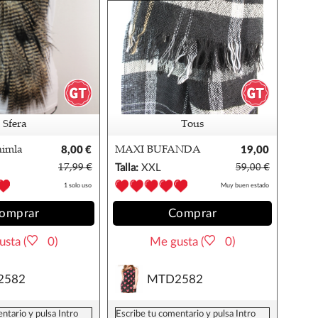
Sfera
Tous
nimla
8,00 €
MAXI BUFANDA
19,00
llection
CUADROS TOUS
€
17,99 €
Talla:
XXL
59,00 €
1 solo uso
Muy buen estado
omprar
Comprar
sta (
0)
Me gusta (
0)
2582
MTD2582