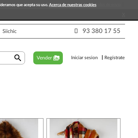
s que esperan tu visita!
Preguntas frecuentes
Métodos de envío
sideramos que acepta su uso.
Acerca de nuestras cookies
X
93 380 17 55
Siichic
search
perm_media
Vender
Iniciar sesion
Regístrate