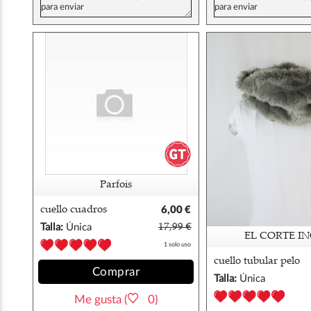
Parfois
cuello cuadros
6,00 €
parfois
Talla:
Única
17,99 €
EL CORTE IN
1 solo uso
cuello tubular pelo
Comprar
unit
Talla:
Única
Me gusta (
0)