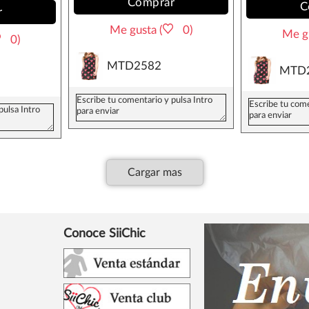
Comprar
C
r
Me gusta (
0)
Me gu
0)
MTD2582
MTD
Cargar mas
Conoce SiiChic