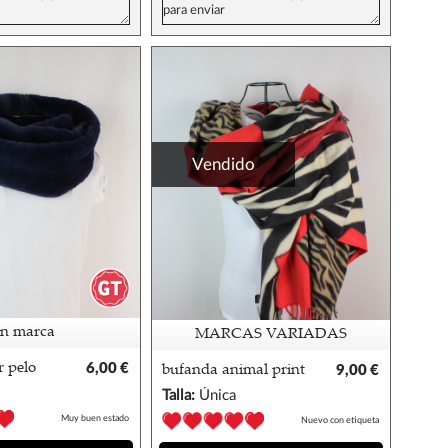
Vendido
in marca
MARCAS VARIADAS
r pelo
6,00 €
bufanda animal print
9,00 €
Talla:
Única
Muy buen estado
Nuevo con etiqueta