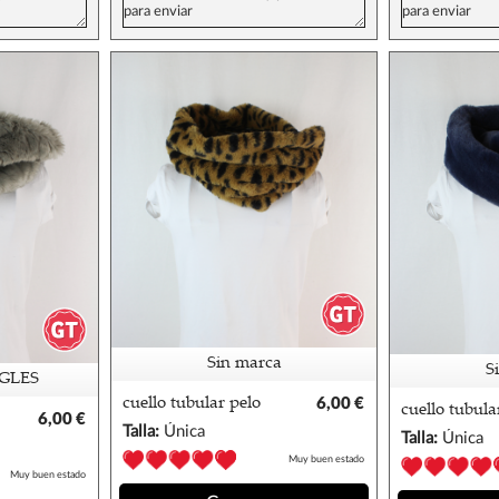
Sin marca
S
GLES
cuello tubular pelo
6,00 €
cuello tubula
6,00 €
animal print
Talla:
Única
Talla:
Única
Muy buen estado
Muy buen estado