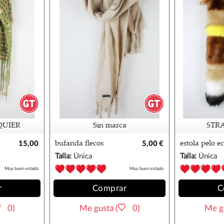
QUIER
Sin marca
STR
15,00
bufanda flecos
5,00 €
estola pelo e
R
€
stradivarius
Talla:
Única
Talla:
Única
Muy buen estado
Muy buen estado
r
Comprar
C
0)
Me gusta (
0)
Me gu