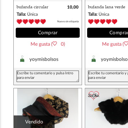
bufanda circular
10,00
bufanda lana verde
nudos
€
Talla:
Única
Talla:
Única
Nuevo sin etiqueta
Comprar
Compra
Me gusta (
0)
Me gusta (
yoymisbolsos
yoymisbolso
Vendido