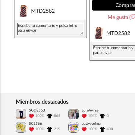
Compra
MTD2582
Me gusta (
MTD2582
Miembros destacados
SGD2560
LoreAviles
100%
865
100%
0
SC2566
pattyyselma
100%
219
100%
438