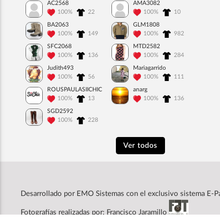
AC2568
AMA3082
100%
22
100%
10
BA2063
GLM1808
100%
149
100%
982
SFC2068
MTD2582
100%
136
100%
284
Judith493
Mariagarrido
100%
56
100%
111
ROUSPAULASIICHIC
anarg
100%
13
100%
136
SGD2592
100%
228
Ver todos
Desarrollado por
EMO Sistemas
con el exclusivo sistema E-P
Fotografías realizadas por: Francisco Jaramillo