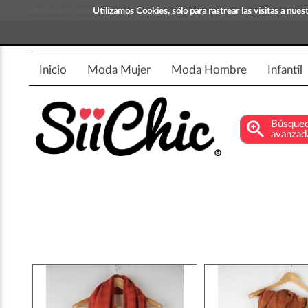
info@siichic.com
¡Compra y vende moda!
Utilizamos Cookies, sólo para rastrear las visitas a nu
Inicio
Moda Mujer
Moda Hombre
Infantil
zoom_in
Búsque
avanzad