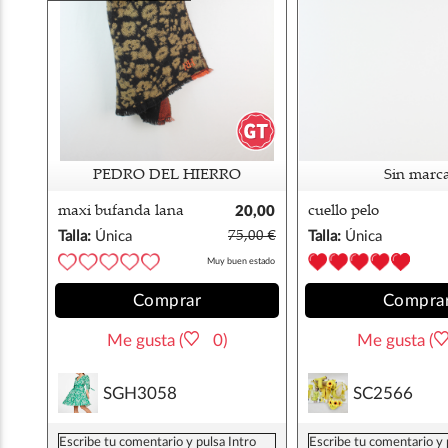
PEDRO DEL HIERRO
Sin marc
maxi bufanda lana
20,00
cuello pelo
pedro del hierro
€
Talla:
Única
75,00 €
Talla:
Única
Muy buen estado
Comprar
Compra
Me gusta (
0)
Me gusta (
SGH3058
SC2566