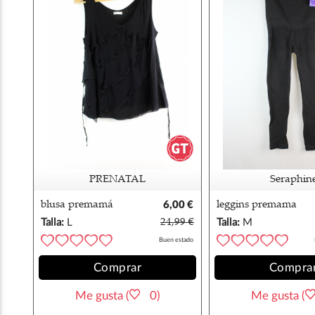
PRENATAL
Seraphin
blusa premamá
6,00 €
leggins premama
negra prenatal l
seraphine m
Talla:
L
24,99 €
Talla:
M
Buen estado
Comprar
Compra
Me gusta (
0)
Me gusta (