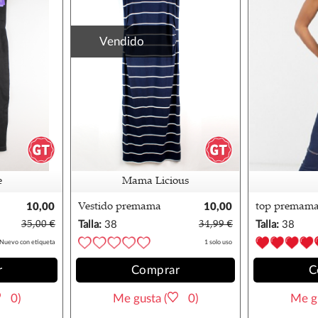
Vendido
e
Mama Licious
10,00
Vestido premama
10,00
top premama
€
rayas mamalicious
€
asos 38
35,00 €
Talla:
38
34,99 €
Talla:
38
36/38
Nuevo con etiqueta
1 solo uso
r
Comprar
C
0)
Me gusta (
0)
Me gu