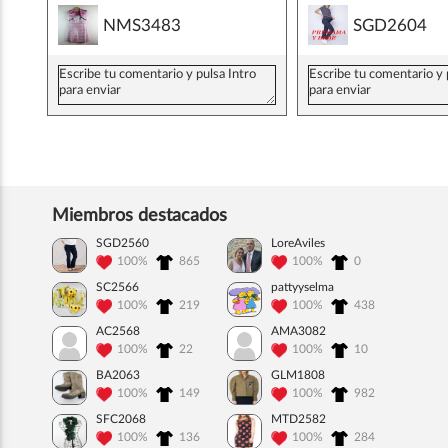
NMS3483
SGD2604
Miembros destacados
SGD2560
LoreAviles
100%
865
100%
0
SC2566
pattyyselma
100%
219
100%
438
AC2568
AMA3082
100%
22
100%
10
BA2063
GLM1808
100%
149
100%
982
SFC2068
MTD2582
100%
136
100%
284