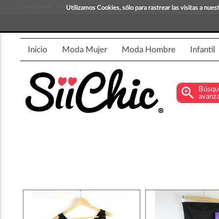
info@siichic.com
¡Compra y vende moda!
Utilizamos Cookies, sólo para rastrear las visitas a nu
Inicio
Moda Mujer
Moda Hombre
Infantil
zoom_in
Búsqu
avanz