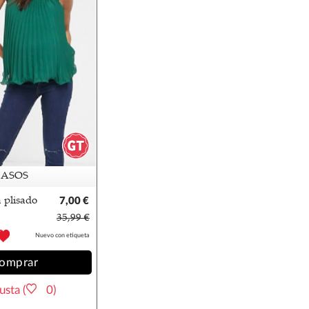
ASOS
 plisado
7,00 €
35,99 €
Nuevo con etiqueta
omprar
sta (
0)