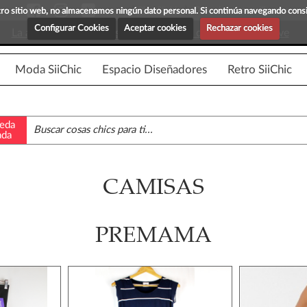
Blog Siichic
¡Descubre maravillosas prenda
estro sitio web, no almacenamos ningún dato personal. Si continúa navegando con
Configurar Cookies
Aceptar cookies
Rechazar cookies
La app para android esta en fase beta, disponible en breve
Moda SiiChic
Espacio Diseñadores
Retro SiiChic
eda
ada
CAMISAS
PREMAMA