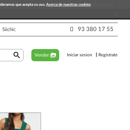
s que esperan tu visita!
Preguntas frecuentes
Métodos de envío
sideramos que acepta su uso.
Acerca de nuestras cookies
X
93 380 17 55
Siichic
search
perm_media
Vender
Iniciar sesion
Regístrate