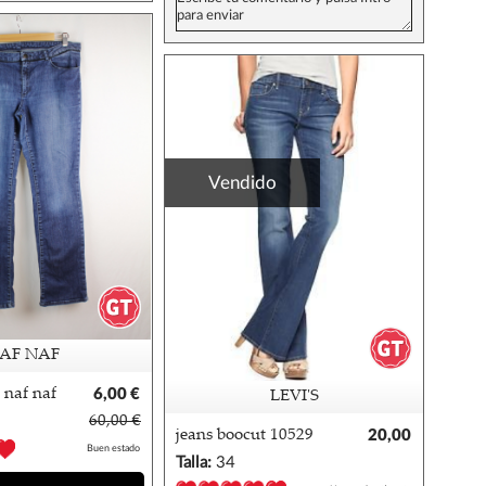
Vendido
AF NAF
 naf naf
6,00 €
LEVI'S
60,00 €
jeans boocut 10529
20,00
Buen estado
levis 27/32
€
Talla:
34