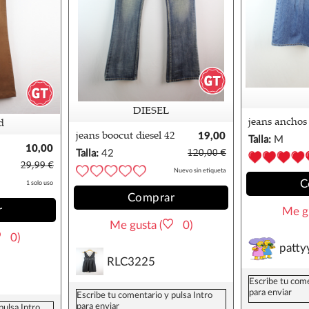
DIESEL
jeans anchos 
d
m
jeans boocut diesel 42
19,00
Talla:
M
10,00
€
Talla:
42
120,00 €
€
29,99 €
Nuevo sin etiqueta
C
1 solo uso
Comprar
r
Me gu
Me gusta (
0)
0)
patty
RLC3225