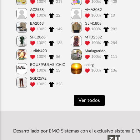
100%
219
100%
438
AC2568
AMA3082
100%
22
100%
10
BA2063
GLM1808
100%
149
100%
982
SFC2068
MTD2582
100%
136
100%
284
Judith493
Mariagarrido
100%
56
100%
111
ROUSPAULASIICHIC
anarg
100%
13
100%
136
SGD2592
100%
228
Ver todos
Desarrollado por
EMO Sistemas
con el exclusivo sistema E-P