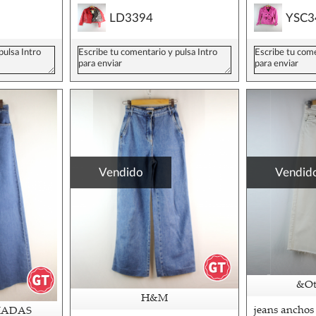
LD3394
YSC3
Vendido
Vendid
&Oth
H&M
jeans anchos
IADAS