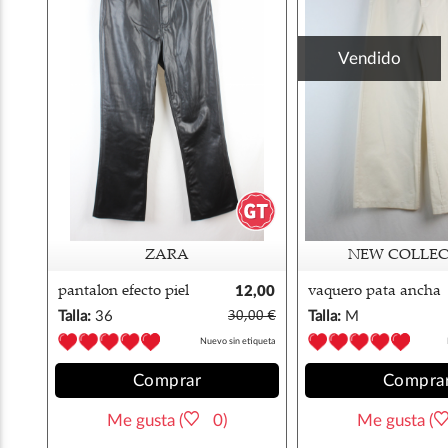
Vendido
ZARA
NEW COLLEC
pantalon efecto piel
12,00
vaquero pata ancha
zara
€
m/38
Talla:
36
30,00 €
Talla:
M
Nuevo sin etiqueta
Comprar
Compra
Me gusta (
0)
Me gusta (