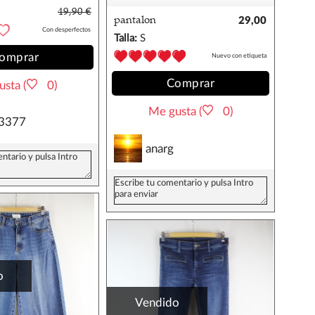
 25/34
49,90 €
pantalon
29,00
Con desperfectos
acampanado efecto
€
Talla:
S
piel camel s 36
omprar
Nuevo con etiqueta
Comprar
sta (
0)
Me gusta (
0)
3377
anarg
o
Vendido