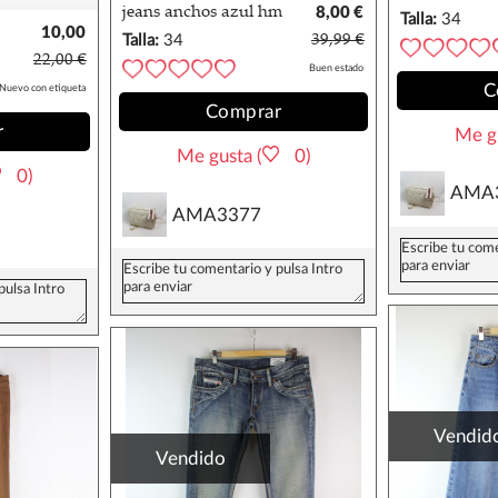
other stories
jeans anchos azul hm
8,00 €
Talla:
34
10,00
.34
Talla:
34
39,99 €
€
22,00 €
Buen estado
C
Nuevo con etiqueta
Comprar
r
Me gu
Me gusta (
0)
0)
AMA
AMA3377
Vendid
Vendido