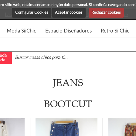
Blog Siichic
¡Descubre maravillosas prenda
estro sitio web, no almacenamos ningún dato personal. Si continúa navegando con
Configurar Cookies
Aceptar cookies
Rechazar cookies
La app para android esta en fase beta, disponible en breve
Moda SiiChic
Espacio Diseñadores
Retro SiiChic
eda
ada
JEANS
BOOTCUT