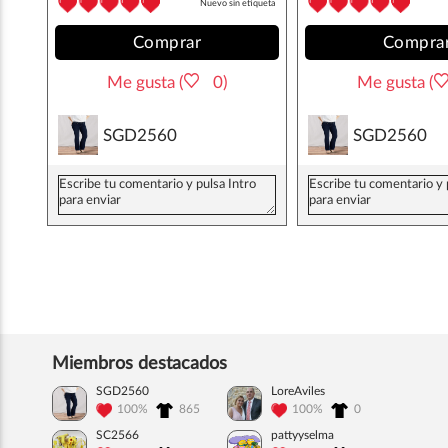
Nuevo sin etiqueta
Comprar
Compra
Me gusta (
0)
Me gusta (
SGD2560
SGD2560
Miembros destacados
SGD2560
LoreAviles
100%
865
100%
0
SC2566
pattyyselma