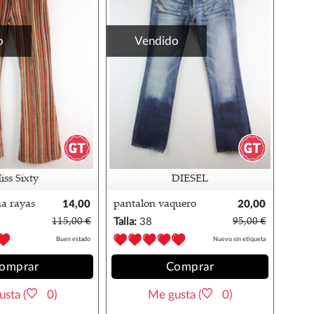
o
Vendido
iss Sixty
DIESEL
a rayas
14,00
pantalon vaquero
20,00
€
mujer diesel 38
€
115,00 €
Talla:
38
95,00 €
Buen estado
Nuevo sin etiqueta
omprar
Comprar
sta (
0)
Me gusta (
0)