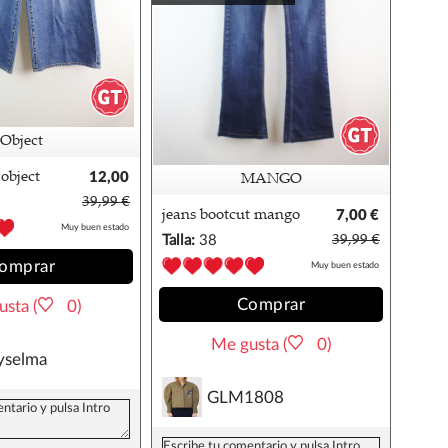
Object
object
12,00
MANGO
€
39,99 €
jeans bootcut mango
7,00 €
Muy buen estado
38
Talla:
38
39,99 €
omprar
Muy buen estado
Comprar
sta (
0)
Me gusta (
0)
yselma
GLM1808