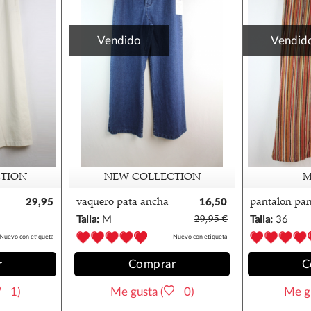
Vendido
Vendid
TION
NEW COLLECTION
M
29,95
vaquero pata ancha
16,50
pantalon pan
€
m/38
€
miss sisty 29
Talla:
M
29,95 €
Talla:
36
Nuevo con etiqueta
Nuevo con etiqueta
r
Comprar
C
1)
Me gusta (
0)
Me gu