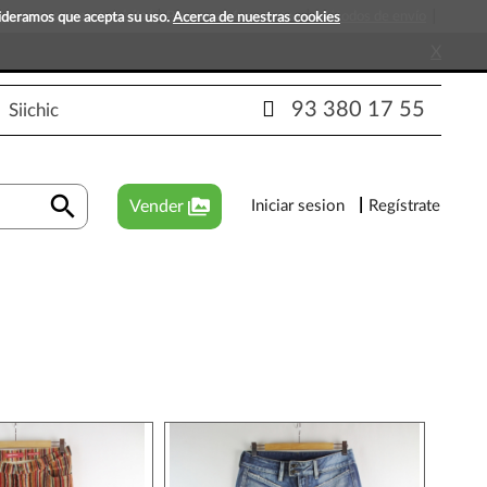
s que esperan tu visita!
Preguntas frecuentes
Métodos de envío
sideramos que acepta su uso.
Acerca de nuestras cookies
X
93 380 17 55
Siichic
search
perm_media
Vender
Iniciar sesion
Regístrate