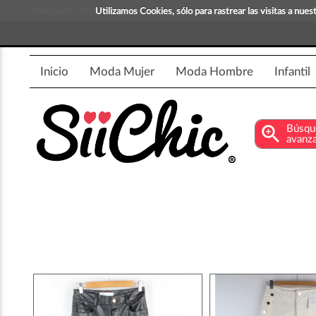
info@siichic.com
¡Compra y vende moda!
Utilizamos Cookies, sólo para rastrear las visitas a nu
Inicio
Moda Mujer
Moda Hombre
Infantil
zoom_in
Búsqu
avanz