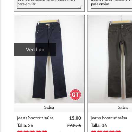
Vendido
Salsa
Salsa
jeans bootcut salsa
15,00
jeans bootcut salsa
secret 28/34
€
secret 28/34
Talla:
36
79,95 €
Talla:
36