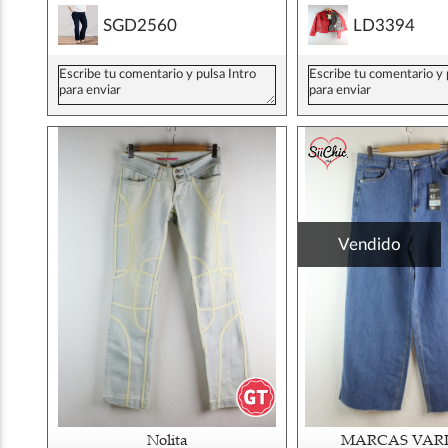
SGD2560
LD3394
Vendido
Nolita
MARCAS VAR