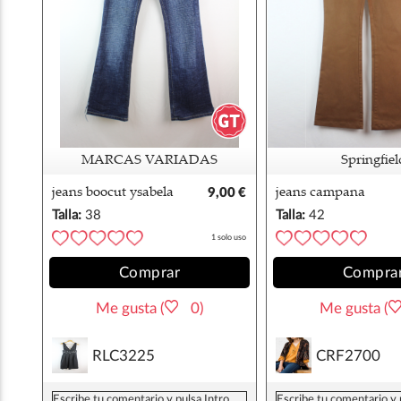
MARCAS VARIADAS
Springfiel
jeans boocut ysabela
9,00 €
jeans campana
s/38
springfield 42
Talla:
38
Talla:
42
1 solo uso
Comprar
Compra
Me gusta (
0)
Me gusta (
RLC3225
CRF2700