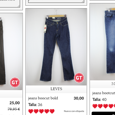
N
LEVI'S
jeans bootcut
40/42
jeans boocut bold
30,00
Talla:
40
25,00
curve levis 27/30
€
Talla:
36
€
79,95 €
Nuevo con etiqueta