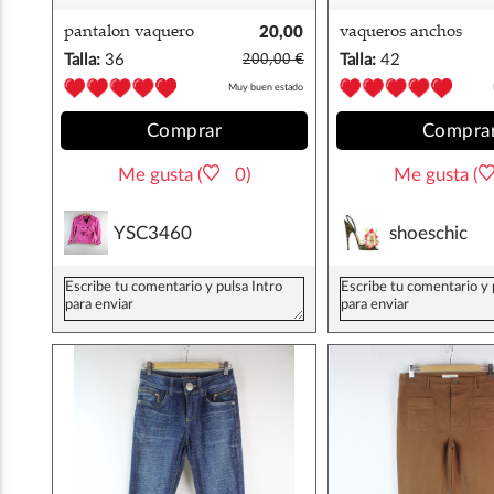
pantalon vaquero
20,00
vaqueros anchos
nolita 36
€
primark 42
Talla:
36
200,00 €
Talla:
42
Muy buen estado
Comprar
Compra
Me gusta (
0)
Me gusta (
YSC3460
shoeschic