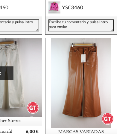
460
YSC3460
o
er Stories
 marfil
6,00 €
MARCAS VARIADAS