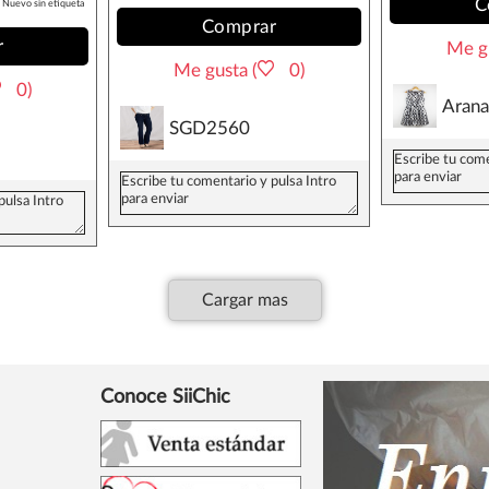
C
Nuevo sin etiqueta
Comprar
r
Me gu
Me gusta (
0)
0)
Aran
SGD2560
Cargar mas
Conoce SiiChic