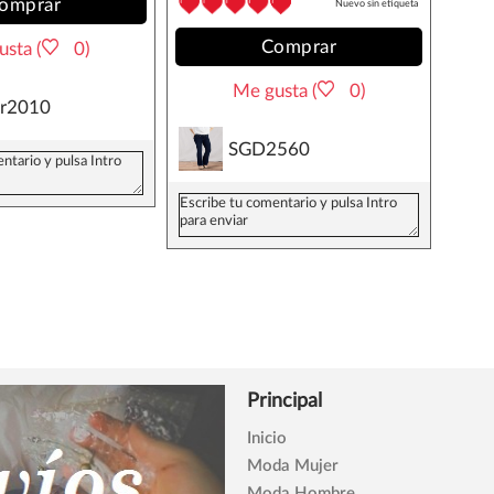
omprar
Nuevo sin etiqueta
Comprar
sta (
0)
Me gusta (
0)
ar2010
SGD2560
Principal
Inicio
Moda Mujer
Moda Hombre