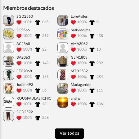
Miembros destacados
SGD2560
LoreAviles
100%
865
100%
0
SC2566
pattyyselma
100%
219
100%
438
AC2568
AMA3082
100%
22
100%
10
BA2063
GLM1808
100%
149
100%
982
SFC2068
MTD2582
100%
136
100%
284
Judith493
Mariagarrido
100%
56
100%
111
ROUSPAULASIICHIC
anarg
100%
13
100%
136
SGD2592
100%
228
Ver todos