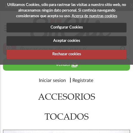
Utilizamos Cookies, sólo para rastrear las visitas a nuestro sitio web, no
La app para android esta en fase beta, disponible en breve
X
almacenamos ningún dato personal. Si continúa navegando
consideramos que acepta su uso.
Acerca de nuestras cookies
menu
Configurar Cookies
Aceptar cookies
zoom_in
search
Rechazar cookies
perm_media
Vender
Iniciar sesion
Regístrate
ACCESORIOS
TOCADOS