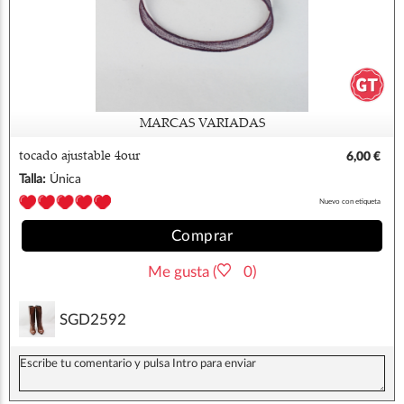
MARCAS VARIADAS
tocado ajustable 4our
6,00 €
Talla:
Única
Nuevo con etiqueta
Comprar
Me gusta (
0)
SGD2592