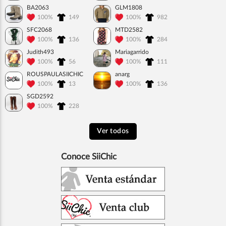
BA2063
GLM1808
100%
149
100%
982
SFC2068
MTD2582
100%
136
100%
284
Judith493
Mariagarrido
100%
56
100%
111
ROUSPAULASIICHIC
anarg
100%
13
100%
136
SGD2592
100%
228
Ver todos
Conoce SiiChic