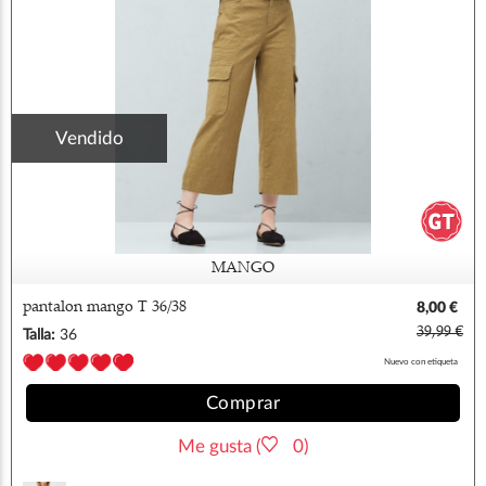
Vendido
MANGO
pantalon mango T 36/38
8,00 €
39,99 €
Talla:
36
Nuevo con etiqueta
Comprar
Me gusta (
0)