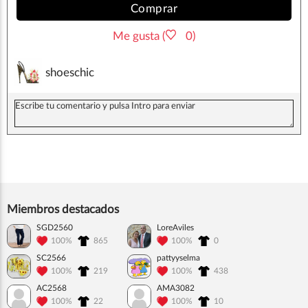
Comprar
Me gusta (
0)
shoeschic
Miembros destacados
SGD2560
LoreAviles
100%
865
100%
0
SC2566
pattyyselma
100%
219
100%
438
AC2568
AMA3082
100%
22
100%
10