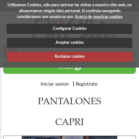
Utilizamos Cookies, sólo para rastrear las visitas a nuestro sitio web, no
La app para android esta en fase beta, disponible en breve
X
almacenamos ningún dato personal. Si continúa navegando
consideramos que acepta su uso.
Acerca de nuestras cookies
menu
Configurar Cookies
Aceptar cookies
zoom_in
search
Rechazar cookies
perm_media
Vender
Iniciar sesion
Regístrate
PANTALONES
CAPRI