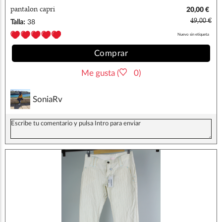
pantalon capri
20,00 €
49,00 €
Talla:
38
Nuevo sin etiqueta
Comprar
Me gusta (
0)
SoniaRv