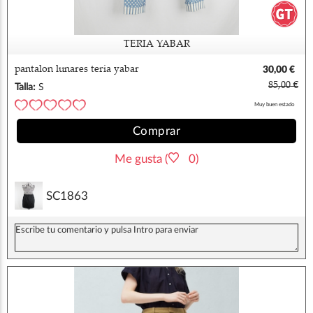
TERIA YABAR
pantalon lunares teria yabar
30,00 €
85,00 €
Talla:
S
Muy buen estado
Comprar
Me gusta (
0)
SC1863