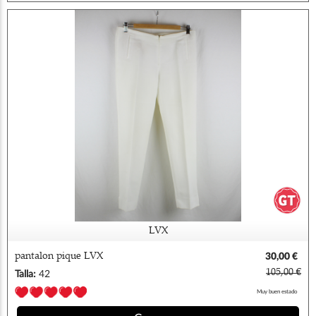
LVX
pantalon pique LVX
30,00 €
105,00 €
Talla:
42
Muy buen estado