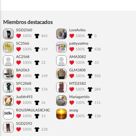
Miembros destacados
SGD2560
LoreAviles
100%
865
100%
0
SC2566
pattyyselma
100%
219
100%
438
AC2568
AMA3082
100%
22
100%
10
BA2063
GLM1808
100%
149
100%
982
SFC2068
MTD2582
100%
136
100%
284
Judith493
Mariagarrido
100%
56
100%
111
ROUSPAULASIICHIC
anarg
100%
13
100%
136
SGD2592
100%
228