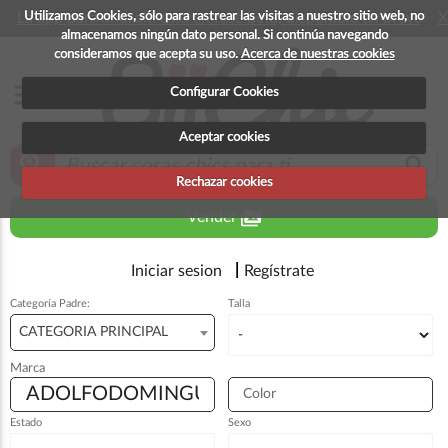
Utilizamos Cookies, sólo para rastrear las visitas a nuestro sitio web, no
La app para android esta en fase beta, disponible en breve
X
almacenamos ningún dato personal. Si continúa navegando
consideramos que acepta su uso.
Acerca de nuestras cookies
menu
Configurar Cookies
Aceptar cookies
zoom_in
search
Rechazar cookies
perm_media
Vender
Iniciar sesion
Regístrate
Categoría Padre:
Talla
CATEGORIA PRINCIPAL
Marca
Color
Estado
Sexo