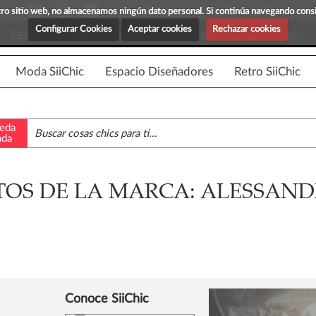
Blog Siichic
¡Descubre maravillosas prenda
estro sitio web, no almacenamos ningún dato personal. Si continúa navegando con
Configurar Cookies
Aceptar cookies
Rechazar cookies
La app para android esta en fase beta, disponible en breve
Moda SiiChic
Espacio Diseñadores
Retro SiiChic
eda
ada
OS DE LA MARCA: ALESSAND
Conoce SiiChic