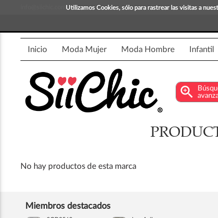
info@siichic.com
¡Compra y vende moda!
Utilizamos Cookies, sólo para rastrear las visitas a nu
Inicio
Moda Mujer
Moda Hombre
Infantil
zoom_in
Búsqu
avanz
PRODUCT
No hay productos de esta marca
Miembros destacados