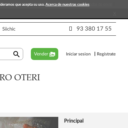
s que esperan tu visita!
Preguntas frecuentes
Métodos de envío
sideramos que acepta su uso.
Acerca de nuestras cookies
X
93 380 17 55
Siichic
search
perm_media
Vender
Iniciar sesion
Regístrate
RO OTERI
Principal