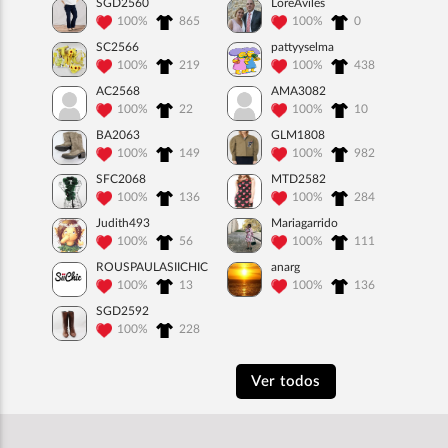
SGD2560
LoreAviles
100%
865
100%
0
SC2566
pattyyselma
100%
219
100%
438
AC2568
AMA3082
100%
22
100%
10
BA2063
GLM1808
100%
149
100%
982
SFC2068
MTD2582
100%
136
100%
284
Judith493
Mariagarrido
100%
56
100%
111
ROUSPAULASIICHIC
anarg
100%
13
100%
136
SGD2592
100%
228
Ver todos