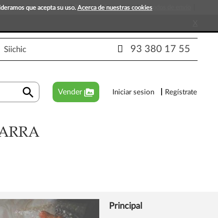
s que esperan tu visita!
Preguntas frecuentes
Métodos de envío
sideramos que acepta su uso.
Acerca de nuestras cookies
X
93 380 17 55
Siichic
search
perm_media
Vender
Iniciar sesion
Regístrate
ZARRA
Principal