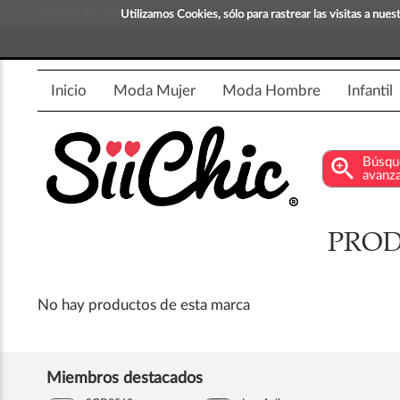
info@siichic.com
¡Compra y vende moda!
Utilizamos Cookies, sólo para rastrear las visitas a nu
Inicio
Moda Mujer
Moda Hombre
Infantil
zoom_in
Búsqu
avanz
PROD
No hay productos de esta marca
Miembros destacados