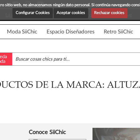
Blog Siichic
¡Descubre maravillosas prenda
estro sitio web, no almacenamos ningún dato personal. Si continúa navegando con
Configurar Cookies
Aceptar cookies
Rechazar cookies
La app para android esta en fase beta, disponible en breve
Moda SiiChic
Espacio Diseñadores
Retro SiiChic
eda
ada
UCTOS DE LA MARCA: ALTU
Conoce SiiChic