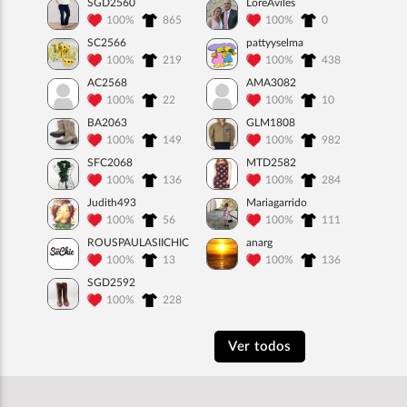
SGD2560
LoreAviles
100%
865
100%
0
SC2566
pattyyselma
100%
219
100%
438
AC2568
AMA3082
100%
22
100%
10
BA2063
GLM1808
100%
149
100%
982
SFC2068
MTD2582
100%
136
100%
284
Judith493
Mariagarrido
100%
56
100%
111
ROUSPAULASIICHIC
anarg
100%
13
100%
136
SGD2592
100%
228
Ver todos