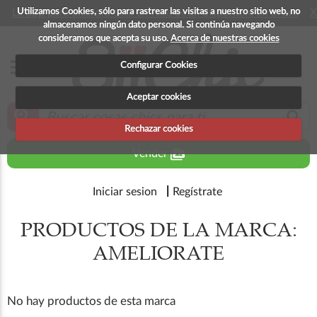
Utilizamos Cookies, sólo para rastrear las visitas a nuestro sitio web, no
La app para android esta en fase beta, disponible en breve
X
almacenamos ningún dato personal. Si continúa navegando
consideramos que acepta su uso.
Acerca de nuestras cookies
menu
Configurar Cookies
Aceptar cookies
zoom_in
search
Rechazar cookies
perm_media
Vender
Iniciar sesion
Regístrate
PRODUCTOS DE LA MARCA:
AMELIORATE
No hay productos de esta marca