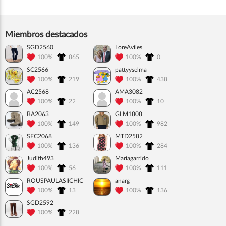
Miembros destacados
SGD2560
LoreAviles
100%
865
100%
0
SC2566
pattyyselma
100%
219
100%
438
AC2568
AMA3082
100%
22
100%
10
BA2063
GLM1808
100%
149
100%
982
SFC2068
MTD2582
100%
136
100%
284
Judith493
Mariagarrido
100%
56
100%
111
ROUSPAULASIICHIC
anarg
100%
13
100%
136
SGD2592
100%
228