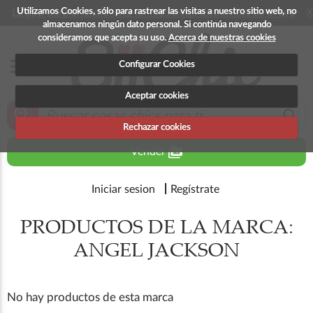
Utilizamos Cookies, sólo para rastrear las visitas a nuestro sitio web, no
La app para android esta en fase beta, disponible en breve
X
almacenamos ningún dato personal. Si continúa navegando
consideramos que acepta su uso.
Acerca de nuestras cookies
menu
Configurar Cookies
Aceptar cookies
zoom_in
search
Rechazar cookies
perm_media
Vender
Iniciar sesion
Regístrate
PRODUCTOS DE LA MARCA:
ANGEL JACKSON
No hay productos de esta marca