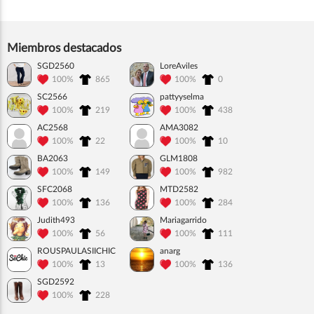
Miembros destacados
SGD2560
LoreAviles
100%
865
100%
0
SC2566
pattyyselma
100%
219
100%
438
AC2568
AMA3082
100%
22
100%
10
BA2063
GLM1808
100%
149
100%
982
SFC2068
MTD2582
100%
136
100%
284
Judith493
Mariagarrido
100%
56
100%
111
ROUSPAULASIICHIC
anarg
100%
13
100%
136
SGD2592
100%
228