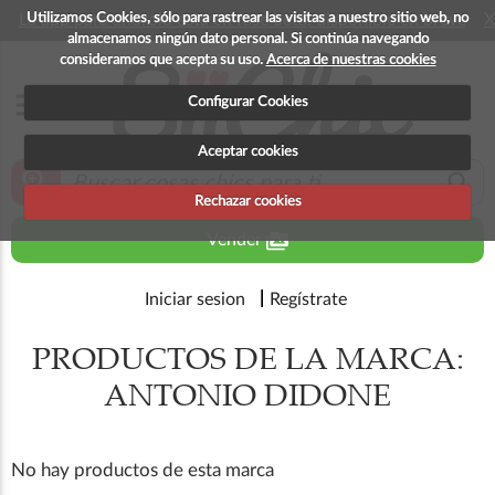
Utilizamos Cookies, sólo para rastrear las visitas a nuestro sitio web, no
La app para android esta en fase beta, disponible en breve
X
almacenamos ningún dato personal. Si continúa navegando
consideramos que acepta su uso.
Acerca de nuestras cookies
menu
Configurar Cookies
Aceptar cookies
zoom_in
search
Rechazar cookies
perm_media
Vender
Iniciar sesion
Regístrate
PRODUCTOS DE LA MARCA:
ANTONIO DIDONE
No hay productos de esta marca