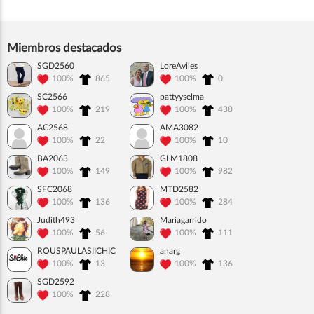
Miembros destacados
SGD2560
LoreAviles
100%
865
100%
0
SC2566
pattyyselma
100%
219
100%
438
AC2568
AMA3082
100%
22
100%
10
BA2063
GLM1808
100%
149
100%
982
SFC2068
MTD2582
100%
136
100%
284
Judith493
Mariagarrido
100%
56
100%
111
ROUSPAULASIICHIC
anarg
100%
13
100%
136
SGD2592
100%
228