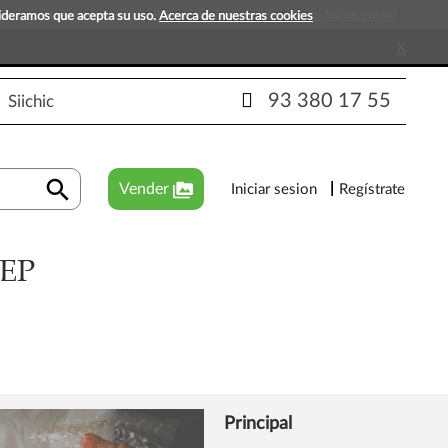
s que esperan tu visita!
Preguntas frecuentes
Métodos de envío
sideramos que acepta su uso.
Acerca de nuestras cookies
X
93 380 17 55
Siichic
search
perm_media
Vender
Iniciar sesion
Regístrate
EP
Principal