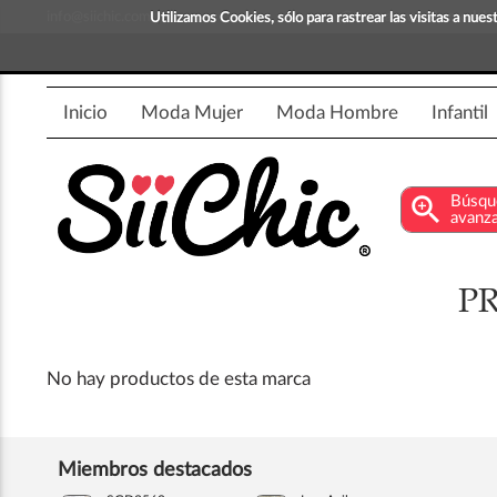
info@siichic.com
¡Compra y vende moda!
Utilizamos Cookies, sólo para rastrear las visitas a nu
Inicio
Moda Mujer
Moda Hombre
Infantil
zoom_in
Búsqu
avanz
P
No hay productos de esta marca
Miembros destacados