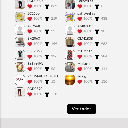
SGD2560
LoreAviles
100%
865
100%
0
SC2566
pattyyselma
100%
219
100%
438
AC2568
AMA3082
100%
22
100%
10
BA2063
GLM1808
100%
149
100%
982
SFC2068
MTD2582
100%
136
100%
284
Judith493
Mariagarrido
100%
56
100%
111
ROUSPAULASIICHIC
anarg
100%
13
100%
136
SGD2592
100%
228
Ver todos