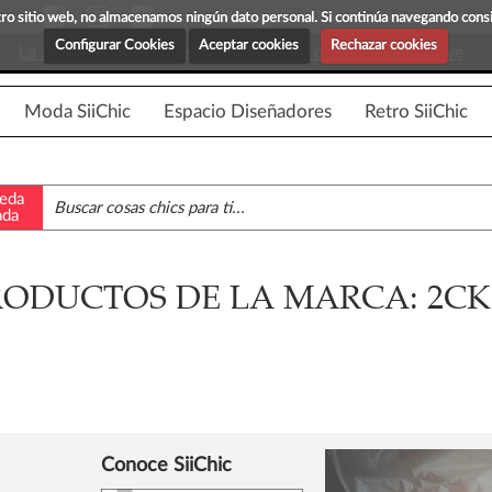
Blog Siichic
¡Descubre maravillosas prenda
estro sitio web, no almacenamos ningún dato personal. Si continúa navegando con
Configurar Cookies
Aceptar cookies
Rechazar cookies
La app para android esta en fase beta, disponible en breve
Moda SiiChic
Espacio Diseñadores
Retro SiiChic
eda
ada
RODUCTOS DE LA MARCA: 2CK
Conoce SiiChic