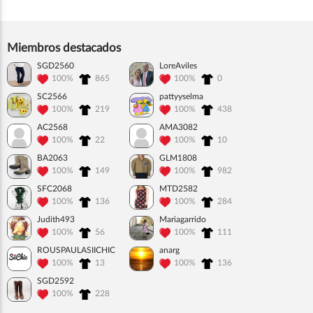
Miembros destacados
SGD2560
LoreAviles
100%
865
100%
0
SC2566
pattyyselma
100%
219
100%
438
AC2568
AMA3082
100%
22
100%
10
BA2063
GLM1808
100%
149
100%
982
SFC2068
MTD2582
100%
136
100%
284
Judith493
Mariagarrido
100%
56
100%
111
ROUSPAULASIICHIC
anarg
100%
13
100%
136
SGD2592
100%
228