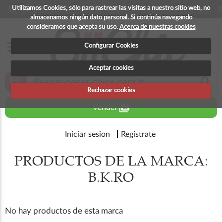
Utilizamos Cookies, sólo para rastrear las visitas a nuestro sitio web, no
La app para android esta en fase beta, disponible en breve
X
almacenamos ningún dato personal. Si continúa navegando
consideramos que acepta su uso.
Acerca de nuestras cookies
menu
Configurar Cookies
Aceptar cookies
zoom_in
search
Rechazar cookies
perm_media
Vender
Iniciar sesion
Regístrate
PRODUCTOS DE LA MARCA:
B.K.RO
No hay productos de esta marca