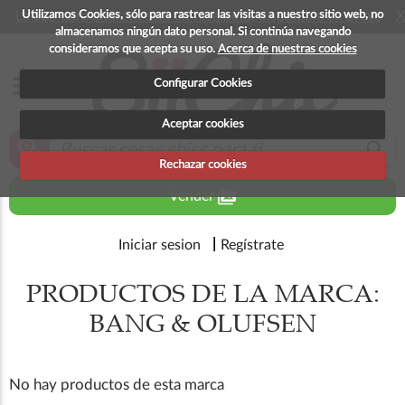
Utilizamos Cookies, sólo para rastrear las visitas a nuestro sitio web, no
La app para android esta en fase beta, disponible en breve
X
almacenamos ningún dato personal. Si continúa navegando
consideramos que acepta su uso.
Acerca de nuestras cookies
menu
Configurar Cookies
Aceptar cookies
zoom_in
search
Rechazar cookies
perm_media
Vender
Iniciar sesion
Regístrate
PRODUCTOS DE LA MARCA:
BANG & OLUFSEN
No hay productos de esta marca