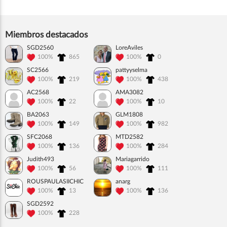
Miembros destacados
SGD2560
LoreAviles
100%
865
100%
0
SC2566
pattyyselma
100%
219
100%
438
AC2568
AMA3082
100%
22
100%
10
BA2063
GLM1808
100%
149
100%
982
SFC2068
MTD2582
100%
136
100%
284
Judith493
Mariagarrido
100%
56
100%
111
ROUSPAULASIICHIC
anarg
100%
13
100%
136
SGD2592
100%
228