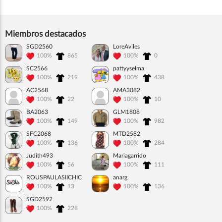
Miembros destacados
SGD2560
LoreAviles
100%
865
100%
0
SC2566
pattyyselma
100%
219
100%
438
AC2568
AMA3082
100%
22
100%
10
BA2063
GLM1808
100%
149
100%
982
SFC2068
MTD2582
100%
136
100%
284
Judith493
Mariagarrido
100%
56
100%
111
ROUSPAULASIICHIC
anarg
100%
13
100%
136
SGD2592
100%
228