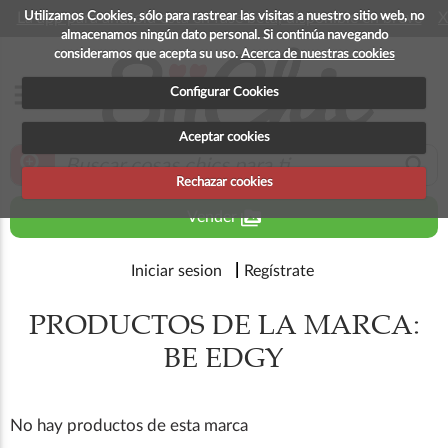
Utilizamos Cookies, sólo para rastrear las visitas a nuestro sitio web, no
La app para android esta en fase beta, disponible en breve
X
almacenamos ningún dato personal. Si continúa navegando
consideramos que acepta su uso.
Acerca de nuestras cookies
menu
Configurar Cookies
Aceptar cookies
zoom_in
search
Rechazar cookies
perm_media
Vender
Iniciar sesion
Regístrate
PRODUCTOS DE LA MARCA:
BE EDGY
No hay productos de esta marca