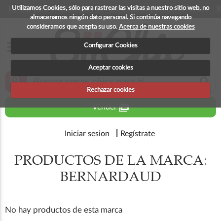
Utilizamos Cookies, sólo para rastrear las visitas a nuestro sitio web, no
La app para android esta en fase beta, disponible en breve
X
almacenamos ningún dato personal. Si continúa navegando
consideramos que acepta su uso.
Acerca de nuestras cookies
menu
Configurar Cookies
Aceptar cookies
zoom_in
search
Rechazar cookies
perm_media
Vender
Iniciar sesion
Regístrate
PRODUCTOS DE LA MARCA:
BERNARDAUD
No hay productos de esta marca