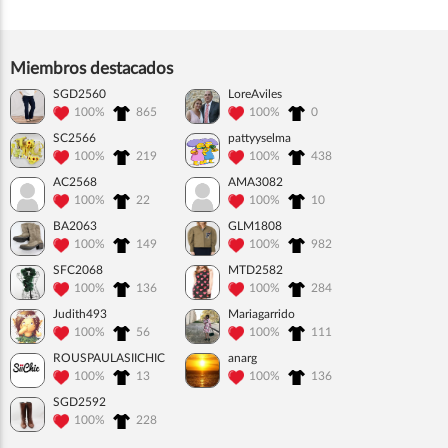
Miembros destacados
SGD2560
LoreAviles
100%
865
100%
0
SC2566
pattyyselma
100%
219
100%
438
AC2568
AMA3082
100%
22
100%
10
BA2063
GLM1808
100%
149
100%
982
SFC2068
MTD2582
100%
136
100%
284
Judith493
Mariagarrido
100%
56
100%
111
ROUSPAULASIICHIC
anarg
100%
13
100%
136
SGD2592
100%
228