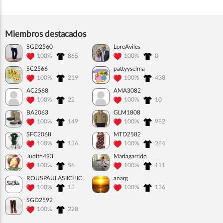
Miembros destacados
SGD2560
LoreAviles
100%
865
100%
0
SC2566
pattyyselma
100%
219
100%
438
AC2568
AMA3082
100%
22
100%
10
BA2063
GLM1808
100%
149
100%
982
SFC2068
MTD2582
100%
136
100%
284
Judith493
Mariagarrido
100%
56
100%
111
ROUSPAULASIICHIC
anarg
100%
13
100%
136
SGD2592
100%
228