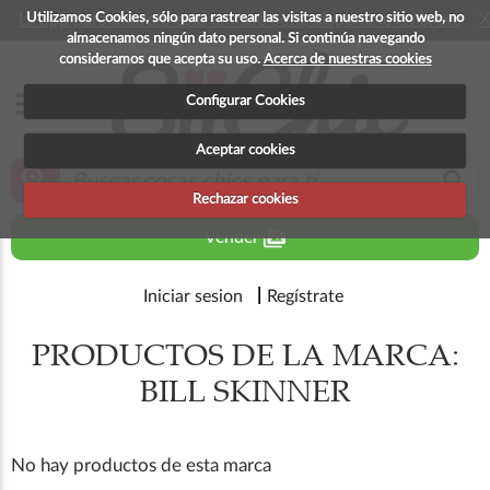
Utilizamos Cookies, sólo para rastrear las visitas a nuestro sitio web, no
La app para android esta en fase beta, disponible en breve
X
almacenamos ningún dato personal. Si continúa navegando
consideramos que acepta su uso.
Acerca de nuestras cookies
menu
Configurar Cookies
Aceptar cookies
zoom_in
search
Rechazar cookies
perm_media
Vender
Iniciar sesion
Regístrate
PRODUCTOS DE LA MARCA:
BILL SKINNER
No hay productos de esta marca