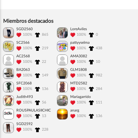
Miembros destacados
SGD2560
LoreAviles
100%
865
100%
0
SC2566
pattyyselma
100%
219
100%
438
AC2568
AMA3082
100%
22
100%
10
BA2063
GLM1808
100%
149
100%
982
SFC2068
MTD2582
100%
136
100%
284
Judith493
Mariagarrido
100%
56
100%
111
ROUSPAULASIICHIC
anarg
100%
13
100%
136
SGD2592
100%
228