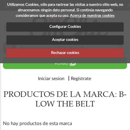
Utilizamos Cookies, sólo para rastrear las visitas a nuestro sitio web, no
La app para android esta en fase beta, disponible en breve
X
almacenamos ningún dato personal. Si continúa navegando
consideramos que acepta su uso.
Acerca de nuestras cookies
menu
Configurar Cookies
Aceptar cookies
zoom_in
search
Rechazar cookies
perm_media
Vender
Iniciar sesion
Regístrate
PRODUCTOS DE LA MARCA: B-
LOW THE BELT
No hay productos de esta marca