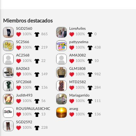
Miembros destacados
SGD2560
LoreAviles
100%
865
100%
0
SC2566
pattyyselma
100%
219
100%
438
AC2568
AMA3082
100%
22
100%
10
BA2063
GLM1808
100%
149
100%
982
SFC2068
MTD2582
100%
136
100%
284
Judith493
Mariagarrido
100%
56
100%
111
ROUSPAULASIICHIC
anarg
100%
13
100%
136
SGD2592
100%
228