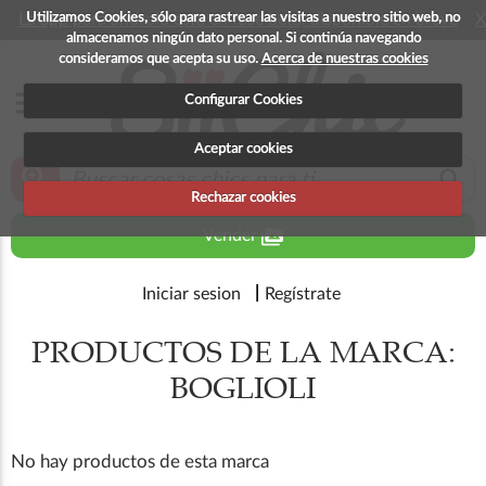
Utilizamos Cookies, sólo para rastrear las visitas a nuestro sitio web, no
La app para android esta en fase beta, disponible en breve
X
almacenamos ningún dato personal. Si continúa navegando
consideramos que acepta su uso.
Acerca de nuestras cookies
menu
Configurar Cookies
Aceptar cookies
zoom_in
search
Rechazar cookies
perm_media
Vender
Iniciar sesion
Regístrate
PRODUCTOS DE LA MARCA:
BOGLIOLI
No hay productos de esta marca