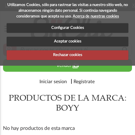
Utilizamos Cookies, sólo para rastrear las visitas a nuestro sitio web, no
La app para android esta en fase beta, disponible en breve
X
almacenamos ningún dato personal. Si continúa navegando
consideramos que acepta su uso.
Acerca de nuestras cookies
menu
Configurar Cookies
Aceptar cookies
zoom_in
search
Rechazar cookies
perm_media
Vender
Iniciar sesion
Regístrate
PRODUCTOS DE LA MARCA:
BOYY
No hay productos de esta marca