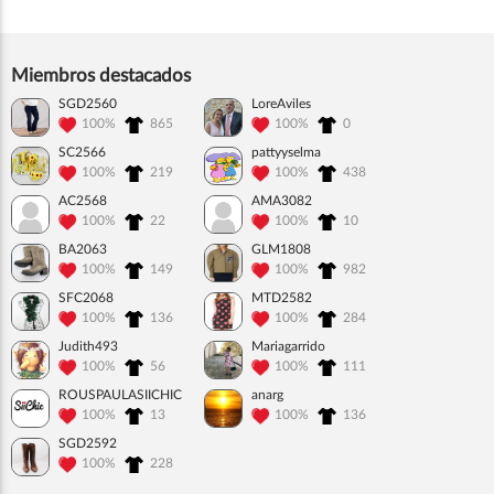
Miembros destacados
SGD2560
LoreAviles
100%
865
100%
0
SC2566
pattyyselma
100%
219
100%
438
AC2568
AMA3082
100%
22
100%
10
BA2063
GLM1808
100%
149
100%
982
SFC2068
MTD2582
100%
136
100%
284
Judith493
Mariagarrido
100%
56
100%
111
ROUSPAULASIICHIC
anarg
100%
13
100%
136
SGD2592
100%
228