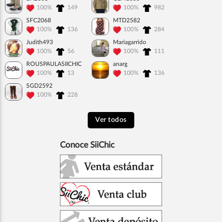
100%
149
100%
982
SFC2068
MTD2582
100%
136
100%
284
Judith493
Mariagarrido
100%
56
100%
111
ROUSPAULASIICHIC
anarg
100%
13
100%
136
SGD2592
100%
228
Ver todos
Conoce SiiChic