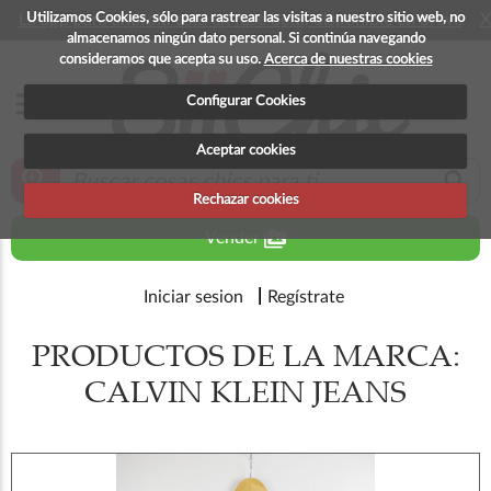
Utilizamos Cookies, sólo para rastrear las visitas a nuestro sitio web, no
La app para android esta en fase beta, disponible en breve
X
almacenamos ningún dato personal. Si continúa navegando
consideramos que acepta su uso.
Acerca de nuestras cookies
menu
Configurar Cookies
Aceptar cookies
zoom_in
search
Rechazar cookies
perm_media
Vender
Iniciar sesion
Regístrate
PRODUCTOS DE LA MARCA:
CALVIN KLEIN JEANS