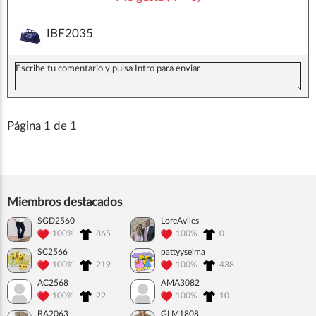
IBF2035
Página 1 de 1
Miembros destacados
SGD2560
LoreAviles
100%
865
100%
0
SC2566
pattyyselma
100%
219
100%
438
AC2568
AMA3082
100%
22
100%
10
BA2063
GLM1808