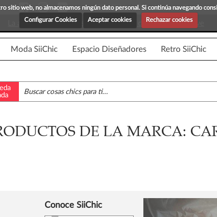
Blog Siichic
¡Descubre maravillosas prenda
estro sitio web, no almacenamos ningún dato personal. Si continúa navegando con
Configurar Cookies
Aceptar cookies
Rechazar cookies
La app para android esta en fase beta, disponible en breve
Moda SiiChic
Espacio Diseñadores
Retro SiiChic
eda
ada
RODUCTOS DE LA MARCA: CA
Conoce SiiChic