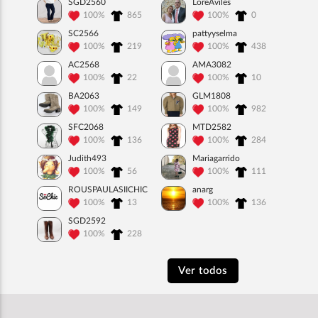
SGD2560
LoreAviles
100%
865
100%
0
SC2566
pattyyselma
100%
219
100%
438
AC2568
AMA3082
100%
22
100%
10
BA2063
GLM1808
100%
149
100%
982
SFC2068
MTD2582
100%
136
100%
284
Judith493
Mariagarrido
100%
56
100%
111
ROUSPAULASIICHIC
anarg
100%
13
100%
136
SGD2592
100%
228
Ver todos