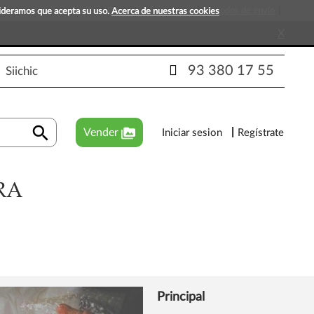
s que esperan tu visita!
Preguntas frecuentes
Métodos de envío
sideramos que acepta su uso.
Acerca de nuestras cookies
X
93 380 17 55
Siichic
search
perm_media
Vender
Iniciar sesion
Regístrate
RA
Principal