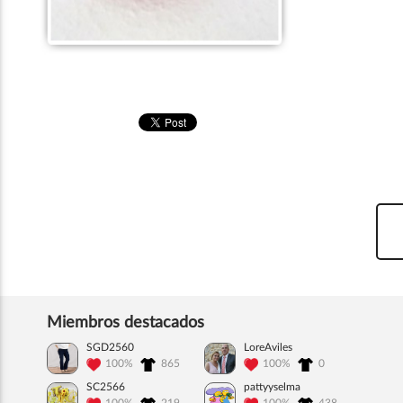
Miembros destacados
SGD2560
LoreAviles
100%
865
100%
0
SC2566
pattyyselma