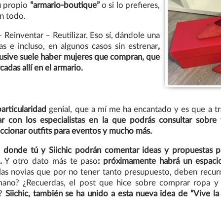
u propio
“armario-boutique”
o si lo prefieres,
an todo.
Reinventar – Reutilizar. Eso sí, dándole una
 e incluso, en algunos casos sin estrenar
,
lusive suele haber mujeres que compran, que
adas allí en el armario.
articularidad
genial, que a mí me ha encantado y es que a tr
r con los especialistas en la que podrás consultar sobre t
eccionar outfits para eventos y mucho más.
 donde tú y Siichic podrán comentar ideas y propuestas p
.
Y otro dato más te paso
: próximamente habrá un espacio
las novias que por no tener tanto presupuesto, deben recurri
ano? ¿Recuerdas, el post que hice sobre comprar ropa y 
o?
Siichic, también se ha unido a esta nueva idea de “Vive la