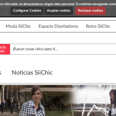
Blog Siichic
¡Descubre maravillosas prenda
estro sitio web, no almacenamos ningún dato personal. Si continúa navegando con
Configurar Cookies
Aceptar cookies
Rechazar cookies
La app para android esta en fase beta, disponible en breve
Moda SiiChic
Espacio Diseñadores
Retro SiiChic
eda
ada
s
Noticias SiiChic