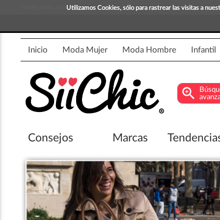
info@siichic.com
¡Compra y vende moda!
Utilizamos Cookies, sólo para rastrear las visitas a nu
Inicio
Moda Mujer
Moda Hombre
Infantil
zoom_in
Búsqu
avanz
Consejos
Marcas
Tendencia