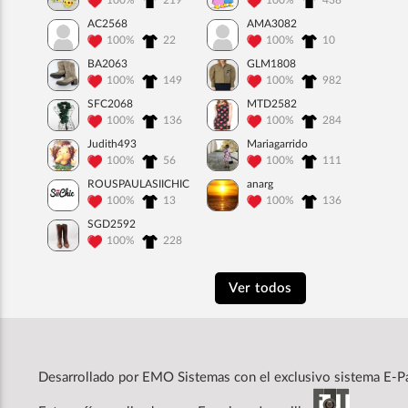
100%
219
100%
438
AC2568
AMA3082
100%
22
100%
10
BA2063
GLM1808
100%
149
100%
982
SFC2068
MTD2582
100%
136
100%
284
Judith493
Mariagarrido
100%
56
100%
111
ROUSPAULASIICHIC
anarg
100%
13
100%
136
SGD2592
100%
228
Ver todos
Desarrollado por
EMO Sistemas
con el exclusivo sistema E-P