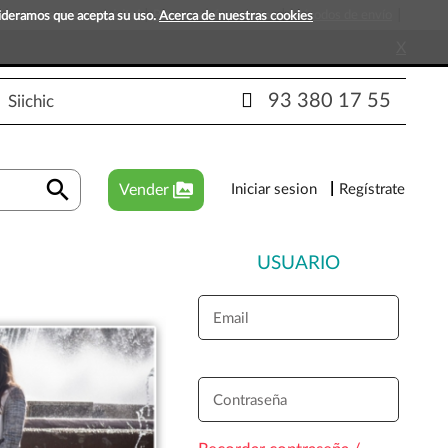
s que esperan tu visita!
Preguntas frecuentes
Métodos de envío
sideramos que acepta su uso.
Acerca de nuestras cookies
X
93 380 17 55
Siichic
search
perm_media
Vender
Iniciar sesion
Regístrate
USUARIO
Email
Contraseña