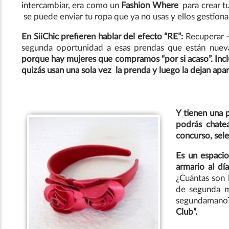
intercambiar, era como un
Fashion Where
para crear t
se puede enviar tu ropa que ya no usas y ellos gestion
En SiiChic prefieren hablar del efecto “RE”:
Recuperar – 
segunda oportunidad a esas prendas que están nuevas
porque hay mujeres que compramos “por si acaso”. Inc
quizás usan una sola vez la prenda y luego la dejan aparc
Y tienen una p
podrás chatea
concurso, sel
Es un espacio
armario al día
¿Cuántas son 
de segunda m
segundaman
Club”.