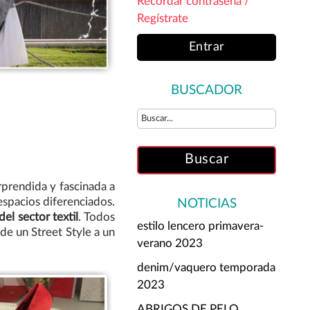
Recordar contraseña /
Regístrate
Entrar
BUSCADOR
prendida y fascinada a
spacios diferenciados.
NOTICIAS
el sector textil
. Todos
estilo lencero primavera-
de un Street Style a un
verano 2023
denim/vaquero temporada
2023
ABRIGOS DE PELO