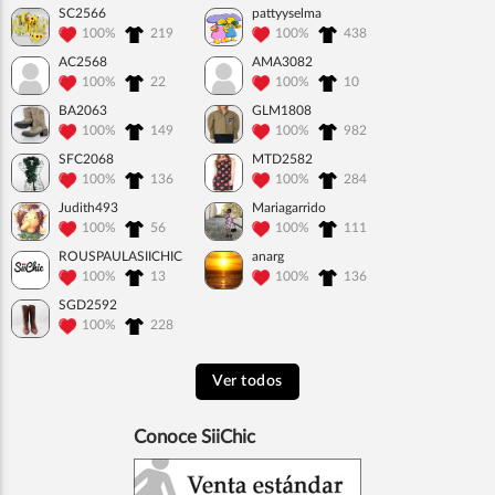
SC2566
pattyyselma
100%
219
100%
438
AC2568
AMA3082
100%
22
100%
10
BA2063
GLM1808
100%
149
100%
982
SFC2068
MTD2582
100%
136
100%
284
Judith493
Mariagarrido
100%
56
100%
111
ROUSPAULASIICHIC
anarg
100%
13
100%
136
SGD2592
100%
228
Ver todos
Conoce SiiChic