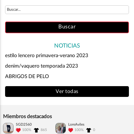
NOTICIAS
estilo lencero primavera-verano 2023
denim/vaquero temporada 2023
ABRIGOS DE PELO
Ver todas
Miembros destacados
SGD2560
LoreAviles
100%
865
100%
0