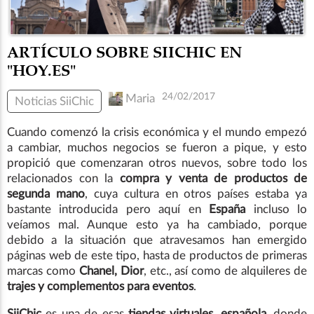
ARTÍCULO SOBRE SIICHIC EN
"HOY.ES"
24/02/2017
Maria
Noticias SiiChic
Cuando comenzó la crisis económica y el mundo empezó
a cambiar, muchos negocios se fueron a pique, y esto
propició que comenzaran otros nuevos, sobre todo los
relacionados con la
compra y venta de productos de
segunda mano
, cuya cultura en otros países estaba ya
bastante introducida pero aquí en
España
incluso lo
veíamos mal. Aunque esto ya ha cambiado, porque
debido a la situación que atravesamos han emergido
páginas web de este tipo, hasta de productos de primeras
marcas como
Chanel, Dior
, etc., así como de alquileres de
trajes y complementos para eventos
.
SiiChic
es una de esas
tiendas virtuales, española
, donde