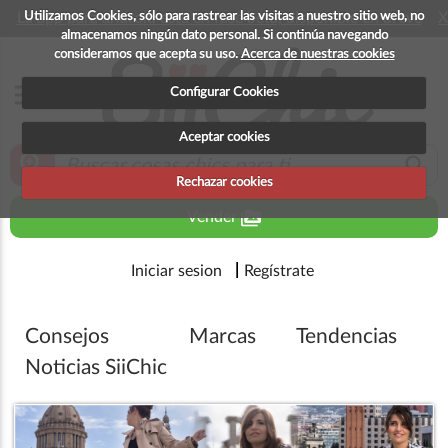
Utilizamos Cookies, sólo para rastrear las visitas a nuestro sitio web, no
La app para android esta en fase beta, disponible en breve
X
almacenamos ningún dato personal. Si continúa navegando
consideramos que acepta su uso.
Acerca de nuestras cookies
menu
Configurar Cookies
Aceptar cookies
zoom_in
search
Rechazar cookies
perm_media
Vender
Iniciar sesion
Regístrate
Consejos
Marcas
Tendencias
Noticias SiiChic