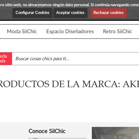
Blog Siichic
¡Descubre maravillosas prenda
estro sitio web, no almacenamos ningún dato personal. Si continúa navegando con
Configurar Cookies
Aceptar cookies
Rechazar cookies
La app para android esta en fase beta, disponible en breve
Moda SiiChic
Espacio Diseñadores
Retro SiiChic
eda
ada
RODUCTOS DE LA MARCA: AK
Conoce SiiChic