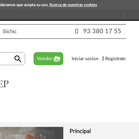
s que esperan tu visita!
Preguntas frecuentes
Métodos de envío
sideramos que acepta su uso.
Acerca de nuestras cookies
X
93 380 17 55
Siichic
search
perm_media
Vender
Iniciar sesion
Regístrate
EP
Principal