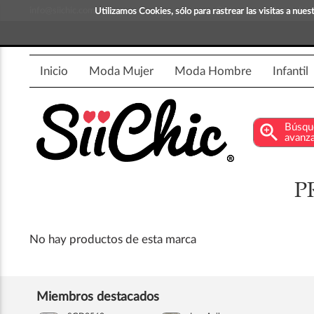
info@siichic.com
¡Compra y vende moda!
Utilizamos Cookies, sólo para rastrear las visitas a nu
Inicio
Moda Mujer
Moda Hombre
Infantil
zoom_in
Búsqu
avanz
P
No hay productos de esta marca
Miembros destacados