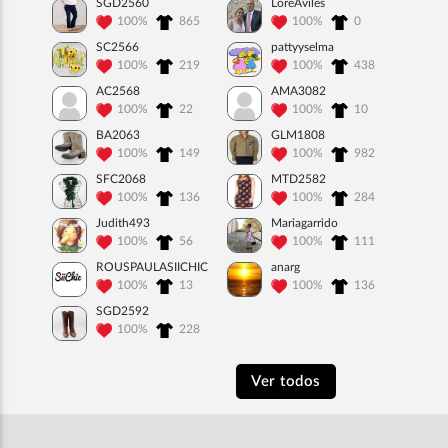
SGD2560
LoreAviles
100%
865
100%
0
SC2566
pattyyselma
100%
219
100%
438
AC2568
AMA3082
100%
22
100%
10
BA2063
GLM1808
100%
149
100%
982
SFC2068
MTD2582
100%
136
100%
284
Judith493
Mariagarrido
100%
56
100%
111
ROUSPAULASIICHIC
anarg
100%
13
100%
136
SGD2592
100%
228
Ver todos