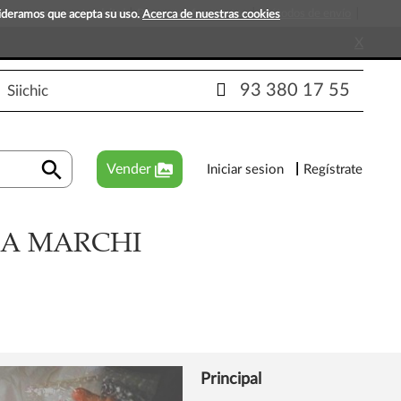
s que esperan tu visita!
Preguntas frecuentes
Métodos de envío
sideramos que acepta su uso.
Acerca de nuestras cookies
X
93 380 17 55
Siichic
search
perm_media
Vender
Iniciar sesion
Regístrate
RA MARCHI
Principal