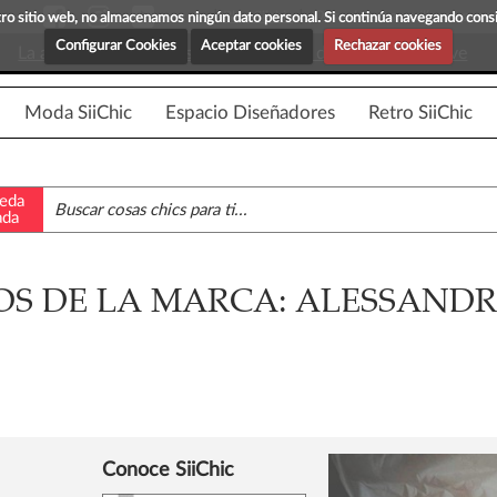
Blog Siichic
¡Descubre maravillosas prenda
estro sitio web, no almacenamos ningún dato personal. Si continúa navegando con
Configurar Cookies
Aceptar cookies
Rechazar cookies
La app para android esta en fase beta, disponible en breve
Moda SiiChic
Espacio Diseñadores
Retro SiiChic
eda
ada
S DE LA MARCA: ALESSAND
Conoce SiiChic