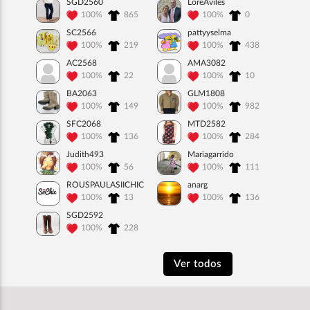
SGD2560
LoreAviles
100%
865
100%
0
SC2566
pattyyselma
100%
219
100%
438
AC2568
AMA3082
100%
22
100%
10
BA2063
GLM1808
100%
149
100%
982
SFC2068
MTD2582
100%
136
100%
284
Judith493
Mariagarrido
100%
56
100%
111
ROUSPAULASIICHIC
anarg
100%
13
100%
136
SGD2592
100%
228
Ver todos