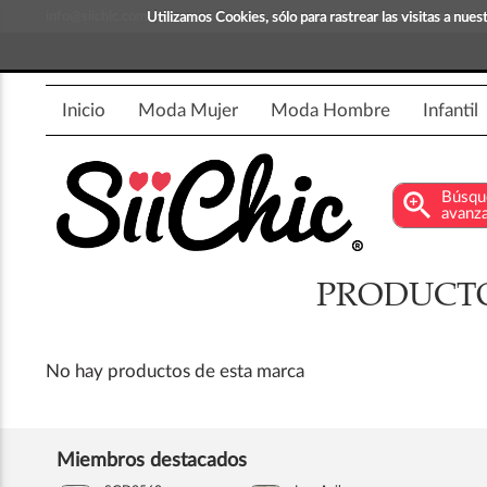
info@siichic.com
¡Compra y vende moda!
Utilizamos Cookies, sólo para rastrear las visitas a nu
Inicio
Moda Mujer
Moda Hombre
Infantil
zoom_in
Búsqu
avanz
PRODUCTO
No hay productos de esta marca
Miembros destacados