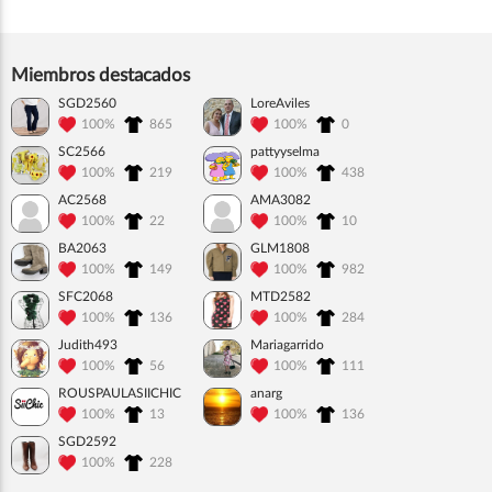
Miembros destacados
SGD2560
LoreAviles
100%
865
100%
0
SC2566
pattyyselma
100%
219
100%
438
AC2568
AMA3082
100%
22
100%
10
BA2063
GLM1808
100%
149
100%
982
SFC2068
MTD2582
100%
136
100%
284
Judith493
Mariagarrido
100%
56
100%
111
ROUSPAULASIICHIC
anarg
100%
13
100%
136
SGD2592
100%
228