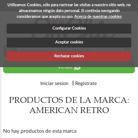
Utilizamos Cookies, sólo para rastrear las visitas a nuestro sitio web, no
La app para android esta en fase beta, disponible en breve
X
almacenamos ningún dato personal. Si continúa navegando
consideramos que acepta su uso.
Acerca de nuestras cookies
menu
Configurar Cookies
Aceptar cookies
zoom_in
search
Rechazar cookies
perm_media
Vender
Iniciar sesion
Regístrate
PRODUCTOS DE LA MARCA:
AMERICAN RETRO
No hay productos de esta marca