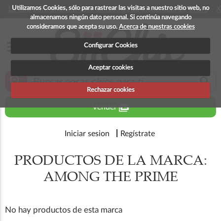
Utilizamos Cookies, sólo para rastrear las visitas a nuestro sitio web, no
La app para android esta en fase beta, disponible en breve
X
almacenamos ningún dato personal. Si continúa navegando
consideramos que acepta su uso.
Acerca de nuestras cookies
menu
Configurar Cookies
Aceptar cookies
zoom_in
search
Rechazar cookies
perm_media
Vender
Iniciar sesion
Regístrate
PRODUCTOS DE LA MARCA:
AMONG THE PRIME
No hay productos de esta marca