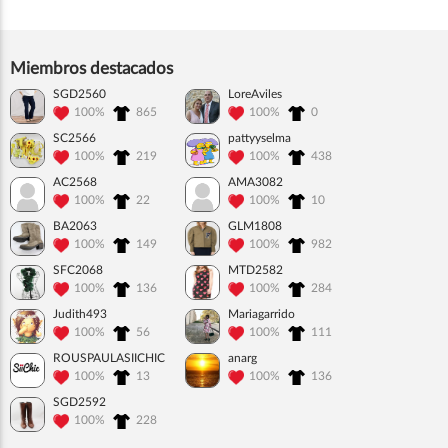
Miembros destacados
SGD2560
LoreAviles
100%
865
100%
0
SC2566
pattyyselma
100%
219
100%
438
AC2568
AMA3082
100%
22
100%
10
BA2063
GLM1808
100%
149
100%
982
SFC2068
MTD2582
100%
136
100%
284
Judith493
Mariagarrido
100%
56
100%
111
ROUSPAULASIICHIC
anarg
100%
13
100%
136
SGD2592
100%
228