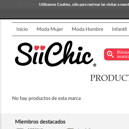
info@siichic.com
¡Compra y vende moda!
Utilizamos Cookies, sólo para rastrear las visitas a nu
Inicio
Moda Mujer
Moda Hombre
Infantil
zoom_in
Búsqu
avanz
PRODUCT
No hay productos de esta marca
Miembros destacados