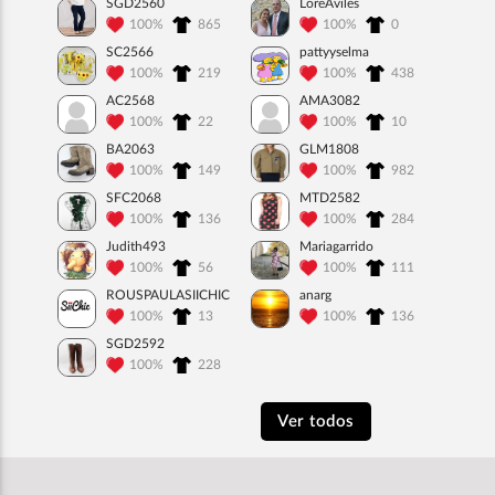
SGD2560
LoreAviles
100%
865
100%
0
SC2566
pattyyselma
100%
219
100%
438
AC2568
AMA3082
100%
22
100%
10
BA2063
GLM1808
100%
149
100%
982
SFC2068
MTD2582
100%
136
100%
284
Judith493
Mariagarrido
100%
56
100%
111
ROUSPAULASIICHIC
anarg
100%
13
100%
136
SGD2592
100%
228
Ver todos