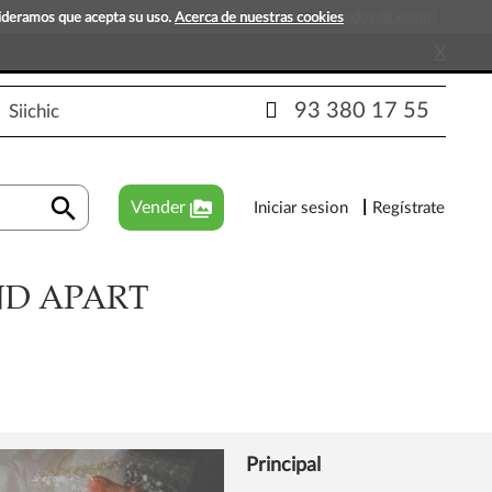
s que esperan tu visita!
Preguntas frecuentes
Métodos de envío
sideramos que acepta su uso.
Acerca de nuestras cookies
X
93 380 17 55
Siichic
search
perm_media
Vender
Iniciar sesion
Regístrate
ND APART
Principal