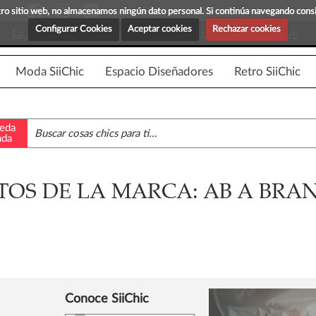
Blog Siichic
¡Descubre maravillosas prenda
estro sitio web, no almacenamos ningún dato personal. Si continúa navegando con
Configurar Cookies
Aceptar cookies
Rechazar cookies
La app para android esta en fase beta, disponible en breve
Moda SiiChic
Espacio Diseñadores
Retro SiiChic
eda
ada
OS DE LA MARCA: AB A BRA
Conoce SiiChic