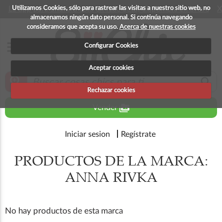
Utilizamos Cookies, sólo para rastrear las visitas a nuestro sitio web, no
La app para android esta en fase beta, disponible en breve
X
almacenamos ningún dato personal. Si continúa navegando
consideramos que acepta su uso.
Acerca de nuestras cookies
menu
Configurar Cookies
Aceptar cookies
zoom_in
search
Rechazar cookies
perm_media
Vender
Iniciar sesion
Regístrate
PRODUCTOS DE LA MARCA:
ANNA RIVKA
No hay productos de esta marca