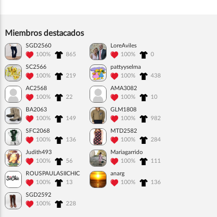
Miembros destacados
SGD2560
LoreAviles
100%
865
100%
0
SC2566
pattyyselma
100%
219
100%
438
AC2568
AMA3082
100%
22
100%
10
BA2063
GLM1808
100%
149
100%
982
SFC2068
MTD2582
100%
136
100%
284
Judith493
Mariagarrido
100%
56
100%
111
ROUSPAULASIICHIC
anarg
100%
13
100%
136
SGD2592
100%
228