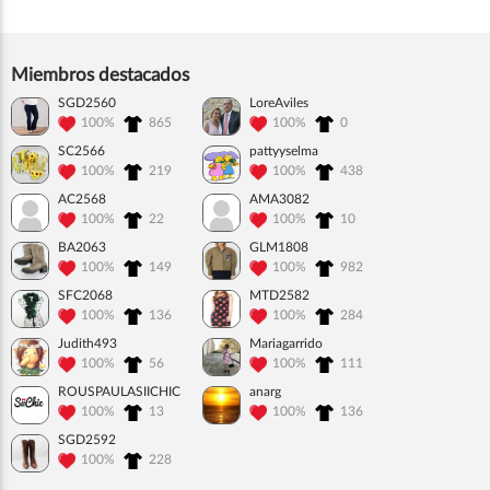
Miembros destacados
SGD2560
LoreAviles
100%
865
100%
0
SC2566
pattyyselma
100%
219
100%
438
AC2568
AMA3082
100%
22
100%
10
BA2063
GLM1808
100%
149
100%
982
SFC2068
MTD2582
100%
136
100%
284
Judith493
Mariagarrido
100%
56
100%
111
ROUSPAULASIICHIC
anarg
100%
13
100%
136
SGD2592
100%
228