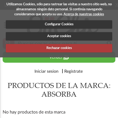
Utilizamos Cookies, sólo para rastrear las visitas a nuestro sitio web, no
La app para android esta en fase beta, disponible en breve
X
almacenamos ningún dato personal. Si continúa navegando
consideramos que acepta su uso.
Acerca de nuestras cookies
menu
Configurar Cookies
Aceptar cookies
zoom_in
search
Rechazar cookies
perm_media
Vender
Iniciar sesion
Regístrate
PRODUCTOS DE LA MARCA:
ABSORBA
No hay productos de esta marca