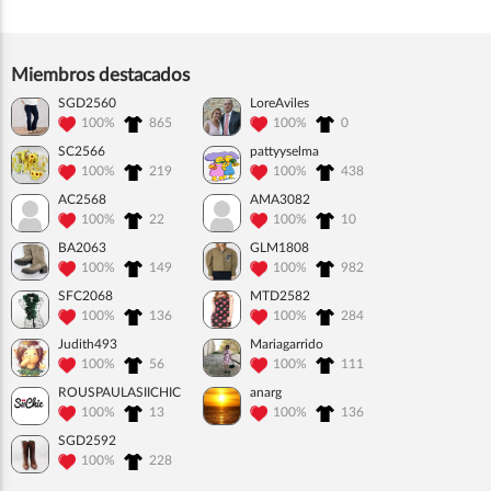
Miembros destacados
SGD2560
LoreAviles
100%
865
100%
0
SC2566
pattyyselma
100%
219
100%
438
AC2568
AMA3082
100%
22
100%
10
BA2063
GLM1808
100%
149
100%
982
SFC2068
MTD2582
100%
136
100%
284
Judith493
Mariagarrido
100%
56
100%
111
ROUSPAULASIICHIC
anarg
100%
13
100%
136
SGD2592
100%
228