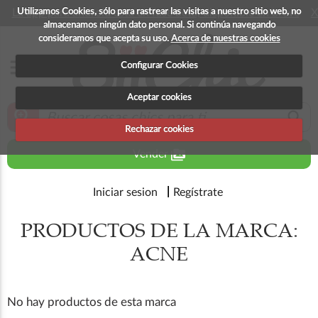
Utilizamos Cookies, sólo para rastrear las visitas a nuestro sitio web, no
La app para android esta en fase beta, disponible en breve
X
almacenamos ningún dato personal. Si continúa navegando
consideramos que acepta su uso.
Acerca de nuestras cookies
menu
Configurar Cookies
Aceptar cookies
zoom_in
search
Rechazar cookies
perm_media
Vender
Iniciar sesion
Regístrate
PRODUCTOS DE LA MARCA:
ACNE
No hay productos de esta marca